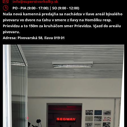
info@superstvorkolky.sk
PO - PIA (9:00 - 17:00) | SO (9:00 - 12:00)
Naša nová kamenná predajňa sa nachádza v Ilave areál bývalého
pivovaru vo dvore na ťahu v smere z Ilavy na Homôlku resp.
Prievidzu a to 150m za kruháčom smer Prievidza. Vjazd do areálu
pivovaru.
Adresa: Pivovarská 58, Ilava 019 01