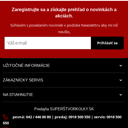
LOCTITE 243 LOCTITE 10 ml
Zaregistrujte sa a získajte prehľad o novinkách a
akciách.
Súhlasím s posielaním noviniek v podobe Newslettru aby mi nič
neušlo
.
Prihlásiť sa
UŽITOČNÉ INFORMÁCIE
ZÁKAZNÍCKY SERVIS
13,43 €
NA STIAHNUTIE
Na sklade
Predajňa SUPERŠTVORKOLKY.SK
pevná: 042 / 446 80 80 | predaj: 0918 500 550 | servis: 0918 500
650