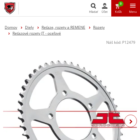
0
Hľadať
Účet
Košík
Menu
Hľadať
Domov
Diely
Reťaze, rozety a REMENE
Rozety
Reťazové rozety JT - oceľové
Náš kód:
P12479