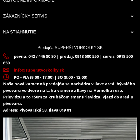
ZÁKAZNÍCKY SERVIS
19,16 €
NA STIAHNUTIE
Na sklade
Predajňa SUPERŠTVORKOLKY.SK
pevná: 042 / 446 80 80 | predaj: 0918 500 550 | servis: 0918 500
650
info@superstvorkolky.sk
PO - PIA (9:00 - 17:00) | SO (9:00 - 12:00)
Naša nová kamenná predajňa sa nachádza v Ilave areál bývalého
pivovaru vo dvore na ťahu v smere z Ilavy na Homôlku resp.
Prievidzu a to 150m za kruháčom smer Prievidza. Vjazd do areálu
pivovaru.
Adresa: Pivovarská 58, Ilava 019 01