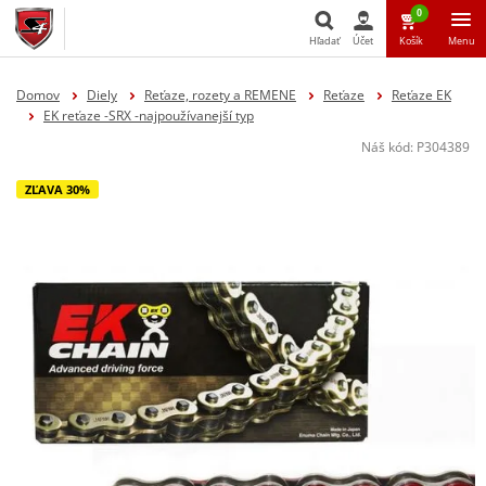
0
Hľadať
Účet
Košík
Menu
Hľadať
Domov
Diely
Reťaze, rozety a REMENE
Reťaze
Reťaze EK
EK reťaze -SRX -najpoužívanejší typ
Náš kód:
P304389
ZĽAVA 30%