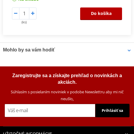
Do košíka
(ks)
Mohlo by sa vám hodiť
Sprej na reťaz SILKOLENE TITANIUM DRYLUBE SP 0,5 l
Zaregistrujte sa a získajte prehľad o novinkách a
akciách.
Súhlasím s posielaním noviniek v podobe Newslettru aby mi nič
neušlo
.
Prihlásiť sa
UŽITOČNÉ INFORMÁCIE