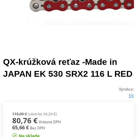
QX-krúžková reťaz -Made in
JAPAN EK 530 SRX2 116 L RED
:
Výrobca
EK
115,00 €
(ušetríte 34,24 €)
80,76 €
Vrátane DPH
65,66 €
Bez DPH
Na sklade