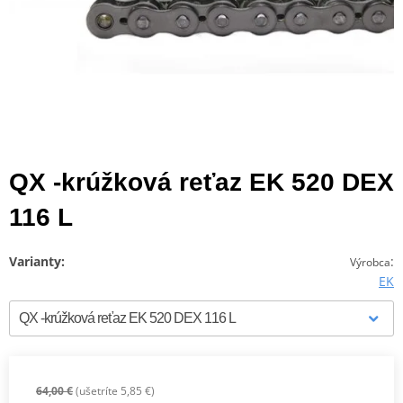
QX -krúžková reťaz EK 520 DEX
116 L
Varianty:
:
Výrobca
EK
64,00 €
(ušetríte 5,85 €)