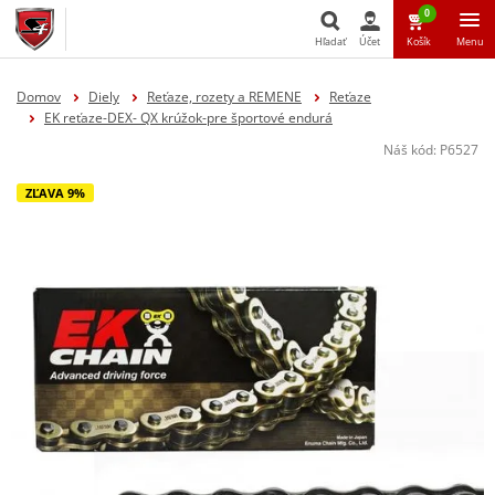
0
Hľadať
Účet
Košík
Menu
Hľadať
Domov
Diely
Reťaze, rozety a REMENE
Reťaze
EK reťaze-DEX- QX krúžok-pre športové endurá
Náš kód:
P6527
ZĽAVA 9%