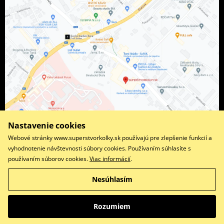
Nastavenie cookies
Webové stránky www.superstvorkolky.sk používajú pre zlepšenie funkcií a
vyhodnotenie návštevnosti súbory cookies. Používaním súhlasíte s
používaním súborov cookies.
Viac informácií
.
Facebook
Instagram
Nesúhlasím
Copyright © 2026 www.superstvorkolky.sk
Všetky práva vyhradené
Rozumiem
Prepnúť na klasickú verziu