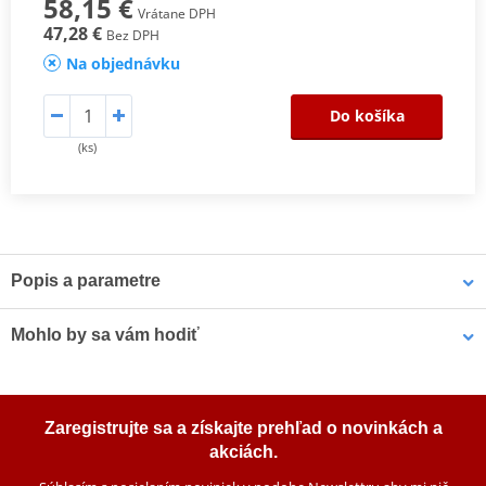
58,15 €
Vrátane DPH
47,28 €
Bez DPH
Na objednávku
Do košíka
(ks)
Popis a parametre
Katalog EK
PDF
Mohlo by sa vám hodiť
Výrobca
EK
Typ spojky
Závlačka SKJ
Sprej na reťaz SILKOLENE TITANIUM DRYLUBE SP 0,5 l
Zaregistrujte sa a získajte prehľad o novinkách a
akciách.