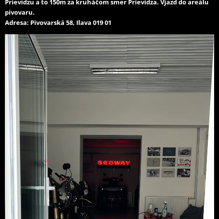
Prievidzu a to 150m za kruháčom smer Prievidza. Vjazd do areálu
pivovaru.
Adresa: Pivovarská 58, Ilava 019 01