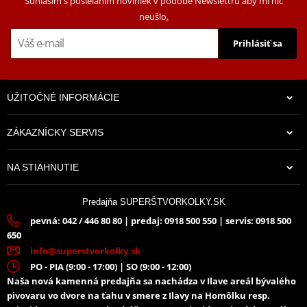
Súhlasím s posielaním noviniek v podobe Newslettru aby mi nič
neušlo
.
Prihlásiť sa
UŽITOČNÉ INFORMÁCIE
ZÁKAZNÍCKY SERVIS
19,16 €
NA STIAHNUTIE
Na sklade
Predajňa SUPERŠTVORKOLKY.SK
pevná: 042 / 446 80 80 | predaj: 0918 500 550 | servis: 0918 500
650
info@superstvorkolky.sk
PO - PIA (9:00 - 17:00) | SO (9:00 - 12:00)
Naša nová kamenná predajňa sa nachádza v Ilave areál bývalého
pivovaru vo dvore na ťahu v smere z Ilavy na Homôlku resp.