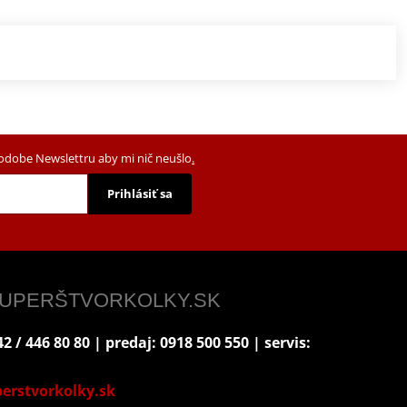
podobe Newslettru aby mi nič neušlo
.
Prihlásiť sa
 SUPERŠTVORKOLKY.SK
2 / 446 80 80 | predaj: 0918 500 550 | servis:
erstvorkolky.sk