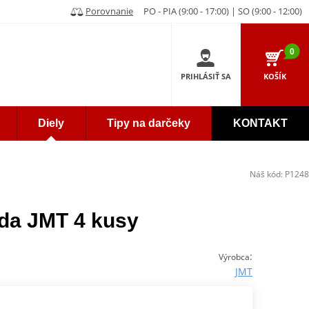
Porovnanie
PO - PIA (9:00 - 17:00) | SO (9:00 - 12:00)
0
PRIHLÁSIŤ SA
KOŠÍK
Diely
Tipy na darčeky
KONTAKT
Náš kód:
P1248
ada JMT 4 kusy
:
Výrobca
JMT