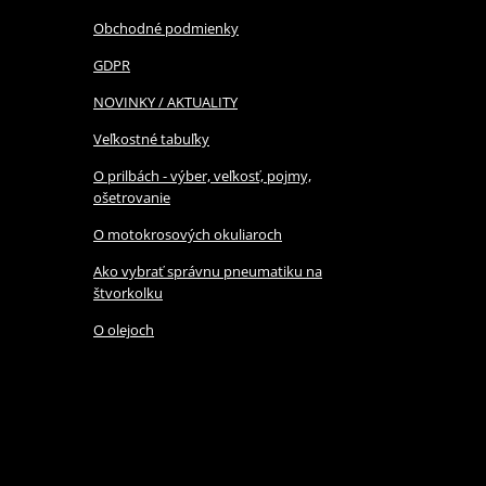
Obchodné podmienky
GDPR
NOVINKY / AKTUALITY
Veľkostné tabuľky
O prilbách - výber, veľkosť, pojmy,
ošetrovanie
O motokrosových okuliaroch
Ako vybrať správnu pneumatiku na
štvorkolku
O olejoch