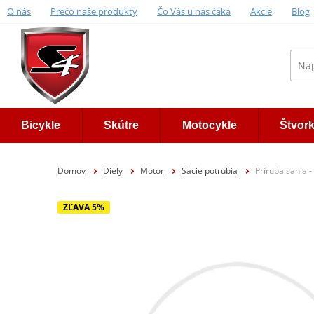
O nás
Prečo naše produkty
Čo Vás u nás čaká
Akcie
Blog
Bicykle
Skútre
Motocykle
Štvor
Domov
Diely
Motor
Sacie potrubia
Príruba sania -
ZĽAVA 5%