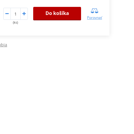
Do košíka
Porovnať
(ks)
ubia