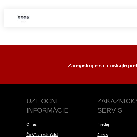
Zaregistrujte sa a získajte pr
UŽITOČNÉ
ZÁKAZNÍCK
INFORMÁCIE
SERVIS
O nás
Predaj
Čo Vás u nás čaká
Servis