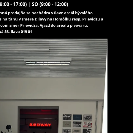
9:00 - 17:00) | SO (9:00 - 12:00)
ná predajňa sa nachádza v Ilave areál bývalého
e na ťahu v smere z Ilavy na Homôlku resp. Prievidzu a
čom smer Prievidza. Vjazd do areálu pivovaru.
á 58, Ilava 019 01