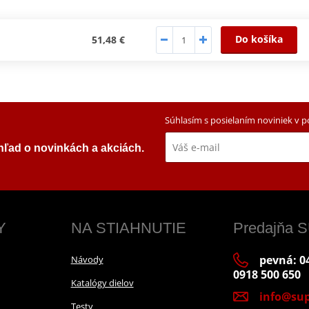
Do košíka
51,48 €
Súhlasím s posielaním noviniek v 
ehľad o novinkách a akciách.
Y
NA STIAHNUTIE
Predajňa
pevná: 04
Návody
0918 500 650
Katalógy dielov
info@sup
Testy