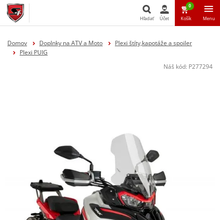
0
Hľadať
Účet
Košík
Menu
Hľadať
Domov
Doplnky na ATV a Moto
Plexi štíty,kapotáže a spoiler
Plexi PUIG
Náš kód:
P277294