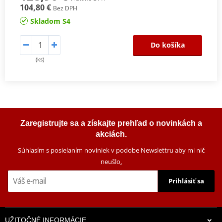
104,80 €
Bez DPH
Skladom S4
Do košíka
(ks)
Zaregistrujte sa a získajte prehľad o novinkách a
akciách.
Súhlasím s posielaním noviniek v podobe Newslettru aby mi nič
neušlo
.
Prihlásiť sa
UŽITOČNÉ INFORMÁCIE