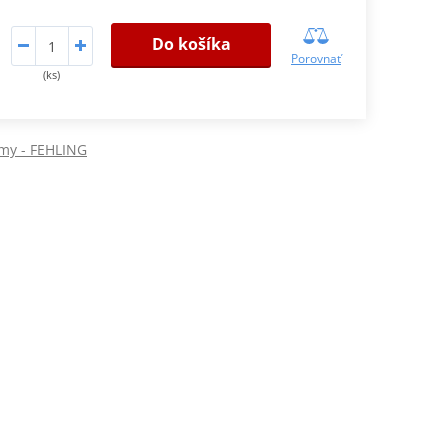
Do košíka
Porovnať
(ks)
my - FEHLING