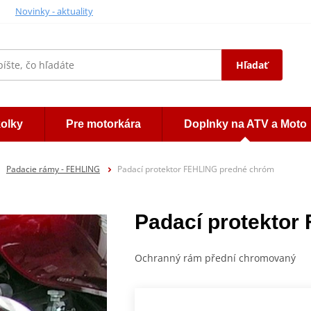
Novinky - aktuality
Hľadať
kolky
Pre motorkára
Doplnky na ATV a Moto
Padacie rámy - FEHLING
Padací protektor FEHLING predné chróm
Padací protektor
Ochranný rám přední chromovaný