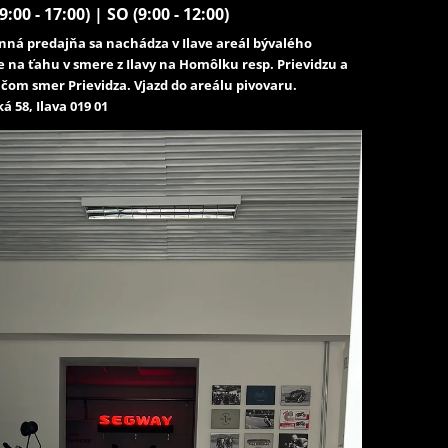
9:00 - 17:00) | SO (9:00 - 12:00)
ná predajňa sa nachádza v Ilave areál bývalého
e na ťahu v smere z Ilavy na Homôlku resp. Prievidzu a
čom smer Prievidza. Vjazd do areálu pivovaru.
á 58, Ilava 019 01