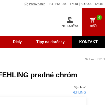
Porovnanie
PO - PIA (9:00 - 17:00) | SO (9:00 - 12:00)
0
PRIHLÁSIŤ SA
KOŠÍK
Diely
Tipy na darčeky
KONTAKT
Náš kód:
P1283
 FEHLING predné chróm
:
Výrobca
FEHLING