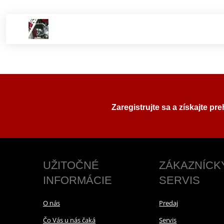
Zaregistrujte sa a získajte pr
UŽITOČNÉ
ZÁKAZNÍCK
INFORMÁCIE
SERVIS
O nás
Predaj
Čo Vás u nás čaká
Servis