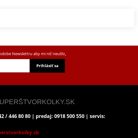
podobe Newslettru aby mi nič neušlo
.
Prihlásiť sa
 SUPERŠTVORKOLKY.SK
2 / 446 80 80 | predaj: 0918 500 550 | servis:
erstvorkolky.sk