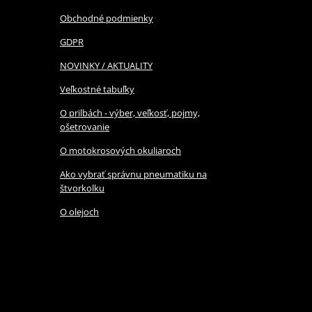
Obchodné podmienky
GDPR
NOVINKY / AKTUALITY
Veľkostné tabuľky
O prilbách - výber, veľkosť, pojmy,
ošetrovanie
O motokrosových okuliaroch
Ako vybrať správnu pneumatiku na
štvorkolku
O olejoch