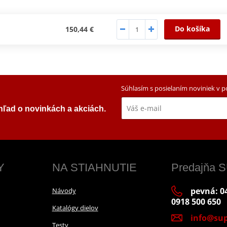
Do košíka
150,44 €
Súhlasím s posielaním noviniek v 
ehľad o novinkách a akciách.
Y
NA STIAHNUTIE
Predajňa
pevná: 04
Návody
0918 500 650
Katalógy dielov
info@sup
Testy