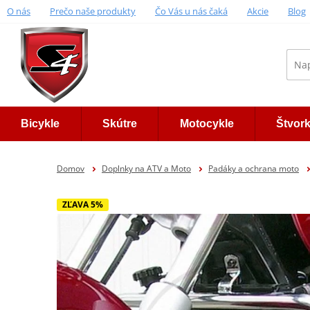
O nás
Prečo naše produkty
Čo Vás u nás čaká
Akcie
Blog
Bicykle
Skútre
Motocykle
Štvor
Domov
Doplnky na ATV a Moto
Padáky a ochrana moto
ZĽAVA 5%