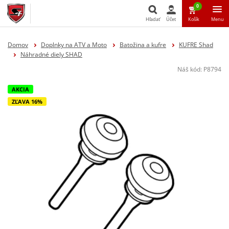
0
Hľadať
Účet
Košík
Menu
Hľadať
Domov
Doplnky na ATV a Moto
Batožina a kufre
KUFRE Shad
Náhradné diely SHAD
Náš kód:
P8794
AKCIA
ZĽAVA 16%