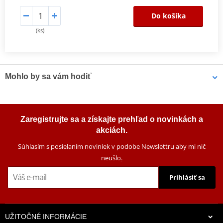
Do košíka
(ks)
Mohlo by sa vám hodiť
Vrchný kufor na motorku SHAD SH39 Karbón
Zaregistrujte sa a získajte prehľad o novinkách a
akciách.
Súhlasím s posielaním noviniek v podobe Newslettru aby mi nič
neušlo
.
Prihlásiť sa
UŽITOČNÉ INFORMÁCIE