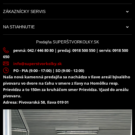
ZÁKAZNÍCKY SERVIS
111,00 €
NA STIAHNUTIE
Na sklade
Predajňa SUPERŠTVORKOLKY.SK
pevná: 042 / 446 80 80 | predaj: 0918 500 550 | servis: 0918 500
650
info@superstvorkolky.sk
PO - PIA (9:00 - 17:00) | SO (9:00 - 12:00)
Naša nová kamenná predajňa sa nachádza v Ilave areál bývalého
pivovaru vo dvore na ťahu v smere z Ilavy na Homôlku resp.
Prievidzu a to 150m za kruháčom smer Prievidza. Vjazd do areálu
pivovaru.
Adresa: Pivovarská 58, Ilava 019 01