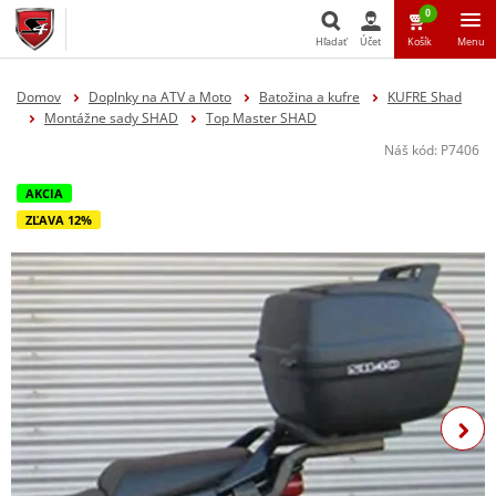
0
Hľadať
Účet
Košík
Menu
Hľadať
Domov
Doplnky na ATV a Moto
Batožina a kufre
KUFRE Shad
Montážne sady SHAD
Top Master SHAD
Náš kód:
P7406
AKCIA
ZĽAVA 12%