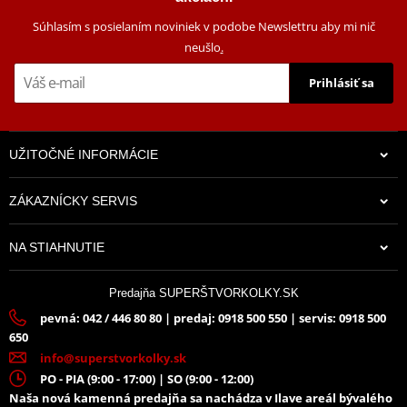
tuto montážna sadu, plotna je vždy součástí kufra (kromě kuforů
TR48/TR37).
Súhlasím s posielaním noviniek v podobe Newslettru aby mi nič
neušlo
.
Mounting sheet – montážní list
PDF
Prihlásiť sa
Výrobca
SHAD
Môže byť použité s
akýkoľvek SHAD vrchný kufor.
UŽITOČNÉ INFORMÁCIE
ZÁKAZNÍCKY SERVIS
13,43 €
NA STIAHNUTIE
Na sklade
Predajňa SUPERŠTVORKOLKY.SK
pevná: 042 / 446 80 80 | predaj: 0918 500 550 | servis: 0918 500
650
info@superstvorkolky.sk
PO - PIA (9:00 - 17:00) | SO (9:00 - 12:00)
Naša nová kamenná predajňa sa nachádza v Ilave areál bývalého