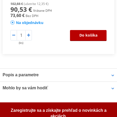
102,88 €
(ušetríte 12,35 €)
90,53 €
Vrátane DPH
73,60 €
Bez DPH
Na objednávku
Do košíka
(ks)
Popis a parametre
montážna sada SHAD Top Master slouží k připevnění vrchního
Mohlo by sa vám hodiť
kufra na motorku. Jedná se o montážna sadu speciálně navrženou
pro každý model motorky zvlášť, s přihlédnutím k vlastnostem
každého modelu. Výsledkem je vysoce kvalitní a bezpečný produkt,
LOCTITE 243 LOCTITE 10 ml
který se snadno montuje a demontuje.
Zaregistrujte sa a získajte prehľad o novinkách a
K upevnění vrchního kufra SHAD na motorku stačí namontovat
akciách.