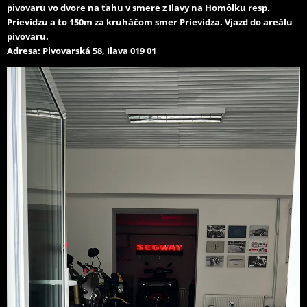
pivovaru vo dvore na ťahu v smere z Ilavy na Homôlku resp.
Prievidzu a to 150m za kruháčom smer Prievidza. Vjazd do areálu
pivovaru.
Adresa: Pivovarská 58, Ilava 019 01