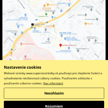
Nastavenie cookies
Webové stránky www.superstvorkolky.sk používajú pre zlepšenie funkcií a
vyhodnotenie návštevnosti súbory cookies. Používaním súhlasíte s
používaním súborov cookies.
Viac informácií
.
Facebook
Instagram
Nesúhlasím
Copyright © 2026 www.superstvorkolky.sk
Všetky práva vyhradené
Rozumiem
Prepnúť na klasickú verziu