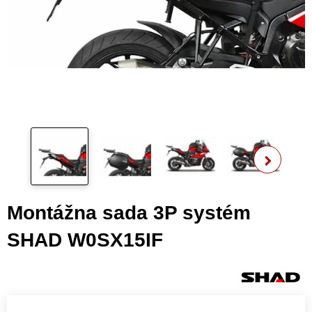
Zo
ďalš
Montážna sada 3P systém
SHAD W0SX15IF