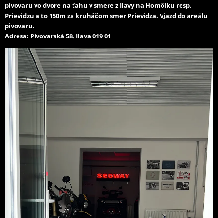
pivovaru vo dvore na ťahu v smere z Ilavy na Homôlku resp.
Prievidzu a to 150m za kruháčom smer Prievidza. Vjazd do areálu
pivovaru.
Adresa: Pivovarská 58, Ilava 019 01