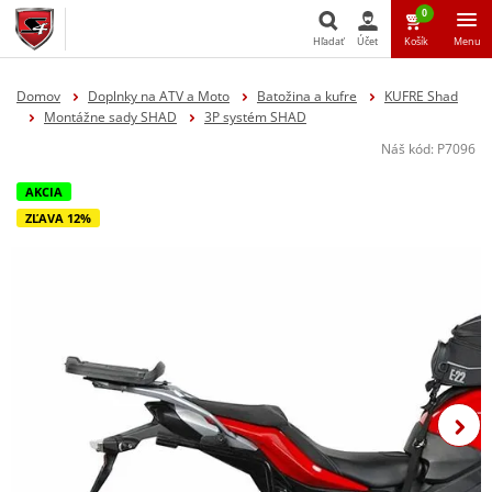
0
Hľadať
Účet
Košík
Menu
Hľadať
Domov
Doplnky na ATV a Moto
Batožina a kufre
KUFRE Shad
Montážne sady SHAD
3P systém SHAD
Náš kód:
P7096
AKCIA
ZĽAVA 12%