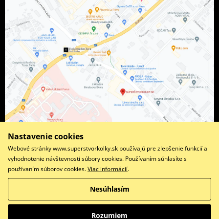
Nastavenie cookies
Webové stránky www.superstvorkolky.sk používajú pre zlepšenie funkcií a
vyhodnotenie návštevnosti súbory cookies. Používaním súhlasíte s
používaním súborov cookies.
Viac informácií
.
Facebook
Instagram
Nesúhlasím
Copyright © 2026 www.superstvorkolky.sk
Všetky práva vyhradené
Rozumiem
Prepnúť na klasickú verziu