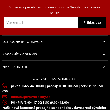
ťažisko motorky, čím se zvyšuje bezpečnosť.
- Jednoduchá montáž.
Súhlasím s posielaním noviniek v podobe Newslettru aby mi nič
neušlo
.
Prihlásiť sa
- Materiál: 20mm oceľový rám - najrobustnejší na trhu.
Mounting sheet – montážní list
PDF
UŽITOČNÉ INFORMÁCIE
ZÁKAZNÍCKY SERVIS
13,43 €
NA STIAHNUTIE
Na sklade
Predajňa SUPERŠTVORKOLKY.SK
pevná: 042 / 446 80 80 | predaj: 0918 500 550 | servis: 0918 500
650
info@superstvorkolky.sk
PO - PIA (9:00 - 17:00) | SO (9:00 - 12:00)
Naša nová kamenná predajňa sa nachádza v Ilave areál bývalého