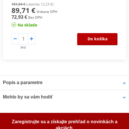
101,94 €
(ušetríte 12,23 €)
89,71 €
Vrátane DPH
72,93 €
Bez DPH
Na sklade
Do košíka
(ks)
Popis a parametre
3P SYSTÉM Jedna z najdôležitejších inovácií spoločnosti SHAD -
Mohlo by sa vám hodiť
patentovaný, 3-bodový systém uchytenia bočného kufra na
motorku. Najdôležitejšie vlastnosti tejto 3P montážna sady sú:
- Integrovaný design: montážna sada nijako významne nenarušuje
LOCTITE 243 LOCTITE 10 ml
vzhľad motorky.
Zaregistrujte sa a získajte prehľad o novinkách a
- Ľahkosť: nízka hmotnosť, ktorá nemá skoro žiadny vplyv na
akciách.