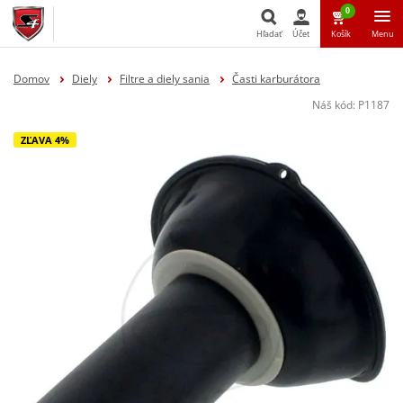
0
Hľadať
Účet
Košík
Menu
Hľadať
Domov
Diely
Filtre a diely sania
Časti karburátora
Náš kód:
P1187
ZĽAVA 4%