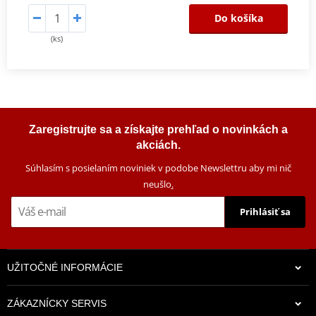
Do košíka
(ks)
Zaregistrujte sa a získajte prehľad o novinkách a
akciách.
Súhlasím s posielaním noviniek v podobe Newslettru aby mi nič
neušlo
.
Prihlásiť sa
UŽITOČNÉ INFORMÁCIE
ZÁKAZNÍCKY SERVIS