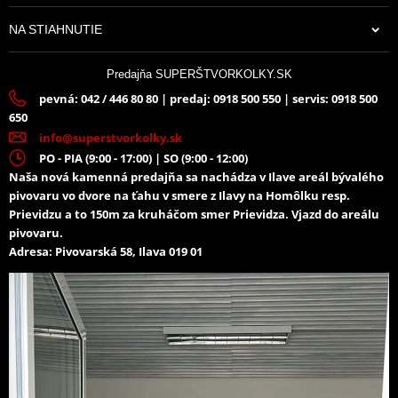
NA STIAHNUTIE
Predajňa SUPERŠTVORKOLKY.SK
pevná: 042 / 446 80 80 | predaj: 0918 500 550 | servis: 0918 500
650
info@superstvorkolky.sk
PO - PIA (9:00 - 17:00) | SO (9:00 - 12:00)
Naša nová kamenná predajňa sa nachádza v Ilave areál bývalého
pivovaru vo dvore na ťahu v smere z Ilavy na Homôlku resp.
Prievidzu a to 150m za kruháčom smer Prievidza. Vjazd do areálu
pivovaru.
Adresa: Pivovarská 58, Ilava 019 01