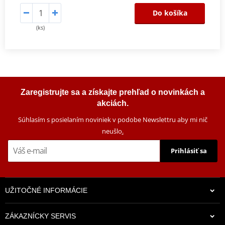
Do košíka
(ks)
Zaregistrujte sa a získajte prehľad o novinkách a
akciách.
Súhlasím s posielaním noviniek v podobe Newslettru aby mi nič
neušlo
.
Prihlásiť sa
UŽITOČNÉ INFORMÁCIE
ZÁKAZNÍCKY SERVIS