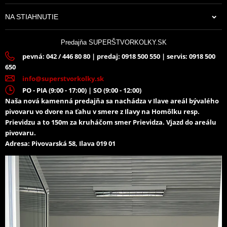
NA STIAHNUTIE
Predajňa SUPERŠTVORKOLKY.SK
pevná: 042 / 446 80 80 | predaj: 0918 500 550 | servis: 0918 500
650
info@superstvorkolky.sk
PO - PIA (9:00 - 17:00) | SO (9:00 - 12:00)
Naša nová kamenná predajňa sa nachádza v Ilave areál bývalého
pivovaru vo dvore na ťahu v smere z Ilavy na Homôlku resp.
Prievidzu a to 150m za kruháčom smer Prievidza. Vjazd do areálu
pivovaru.
Adresa: Pivovarská 58, Ilava 019 01