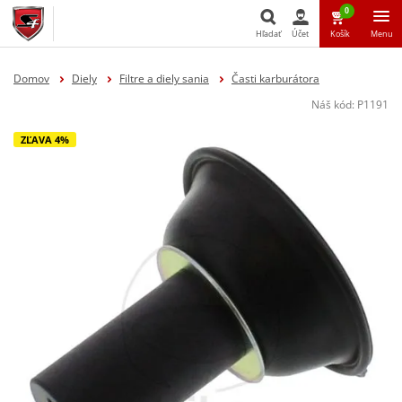
0
Hľadať
Účet
Košík
Menu
Hľadať
Domov
Diely
Filtre a diely sania
Časti karburátora
Náš kód:
P1191
ZĽAVA 4%