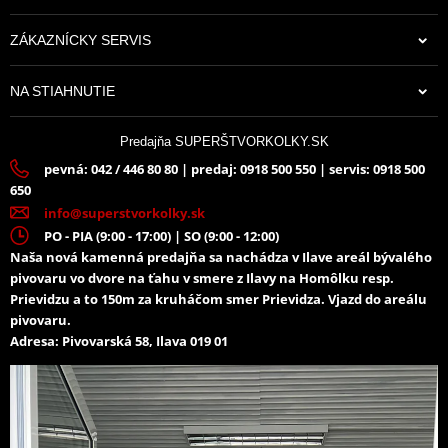
ZÁKAZNÍCKY SERVIS
NA STIAHNUTIE
Predajňa SUPERŠTVORKOLKY.SK
pevná: 042 / 446 80 80 | predaj: 0918 500 550 | servis: 0918 500
650
info@superstvorkolky.sk
PO - PIA (9:00 - 17:00) | SO (9:00 - 12:00)
Naša nová kamenná predajňa sa nachádza v Ilave areál bývalého
pivovaru vo dvore na ťahu v smere z Ilavy na Homôlku resp.
Prievidzu a to 150m za kruháčom smer Prievidza. Vjazd do areálu
pivovaru.
Adresa: Pivovarská 58, Ilava 019 01