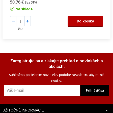
50,76 €
Bez DPH
Na sklade
Do košíka
(ks)
Zaregistrujte sa a získajte prehľad o novinkách a
akciách.
Súhlasím s posielaním noviniek v podobe Newslettru aby mi nič
neušlo
.
Prihlásiť sa
UŽITOČNÉ INFORMÁCIE