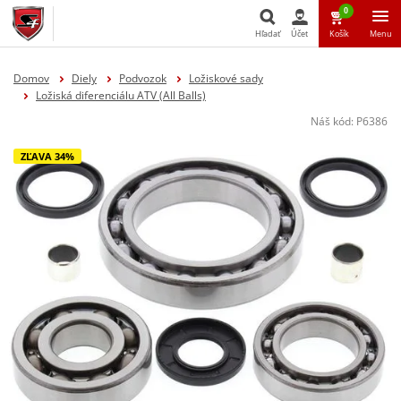
0
Hľadať
Účet
Košík
Menu
Hľadať
Domov
Diely
Podvozok
Ložiskové sady
Ložiská diferenciálu ATV (All Balls)
Náš kód:
P6386
ZĽAVA 34%