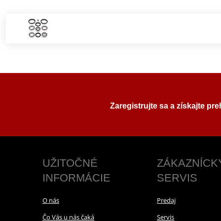
Zaregistrujte sa a získajte pr
UŽITOČNÉ
ZÁKAZNÍCK
INFORMÁCIE
SERVIS
O nás
Predaj
Čo Vás u nás čaká
Servis