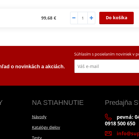
Do košíka
99,68 €
Súhlasím s posielaním noviniek v 
ehľad o novinkách a akciách.
Y
NA STIAHNUTIE
Predajňa
pevná: 04
Návody
0918 500 650
Katalógy dielov
info@sup
Testy