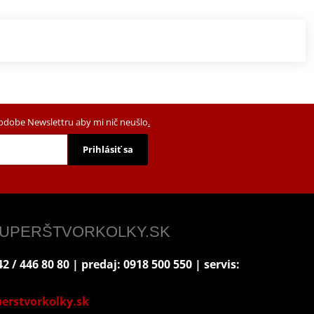
podobe Newslettru aby mi nič neušlo
.
Prihlásiť sa
 SUPERŠTVORKOLKY.SK
2 / 446 80 80 | predaj: 0918 500 550 | servis:
erstvorkolky.sk