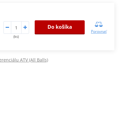
Do košíka
Porovnať
(ks)
erenciálu ATV (All Balls)