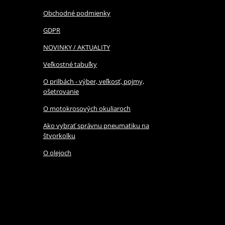
Obchodné podmienky
GDPR
NOVINKY / AKTUALITY
Veľkostné tabuľky
O prilbách - výber, veľkosť, pojmy,
ošetrovanie
O motokrosových okuliaroch
Ako vybrať správnu pneumatiku na
štvorkolku
O olejoch