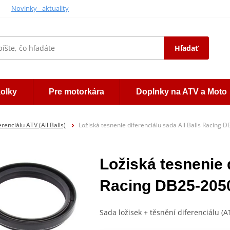
Novinky - aktuality
Hľadať
kolky
Pre motorkára
Doplnky na ATV a Moto
erenciálu ATV (All Balls)
Ložiská tesnenie diferenciálu sada All Balls Racing 
Ložiská tesnenie d
Racing DB25-205
Sada ložisek + těsnění diferenciálu (A