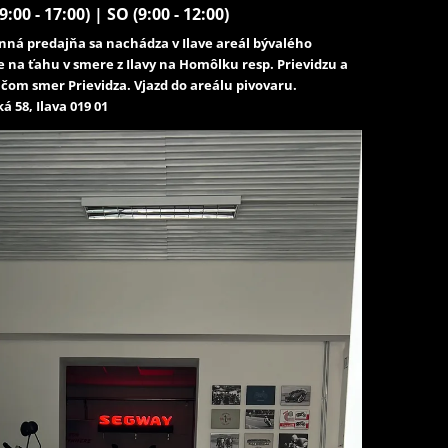
9:00 - 17:00) | SO (9:00 - 12:00)
ná predajňa sa nachádza v Ilave areál bývalého
e na ťahu v smere z Ilavy na Homôlku resp. Prievidzu a
čom smer Prievidza. Vjazd do areálu pivovaru.
á 58, Ilava 019 01