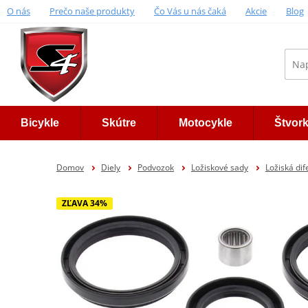
O nás
Prečo naše produkty
Čo Vás u nás čaká
Akcie
Blog
Bicykle
Skútre
Motocykle
Štvor
Domov
Diely
Podvozok
Ložiskové sady
Ložiská dif
ZĽAVA 34%