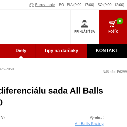
Porovnanie
PO - PIA (9:00 - 17:00) | SO (9:00 - 12:00)
0
PRIHLÁSIŤ SA
KOŠÍK
Diely
Tipy na darčeky
KONTAKT
DB25-2050
Náš kód:
P6299
iferenciálu sada All Balls
0
TV)
:
Výrobca
All Balls Racing