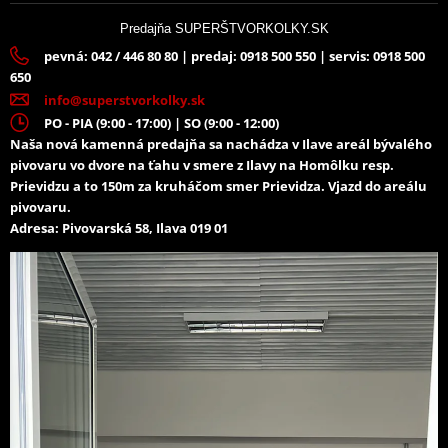
Predajňa SUPERŠTVORKOLKY.SK
pevná: 042 / 446 80 80 | predaj: 0918 500 550 | servis: 0918 500
650
info@superstvorkolky.sk
PO - PIA (9:00 - 17:00) | SO (9:00 - 12:00)
Naša nová kamenná predajňa sa nachádza v Ilave areál bývalého
pivovaru vo dvore na ťahu v smere z Ilavy na Homôlku resp.
Prievidzu a to 150m za kruháčom smer Prievidza. Vjazd do areálu
pivovaru.
Adresa: Pivovarská 58, Ilava 019 01