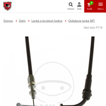
0
Hľadať
Účet
Košík
Menu
Hľadať
Domov
Diely
Lanká a brzdové hadice
Ovládacie lanká JMT
Náš kód:
P718