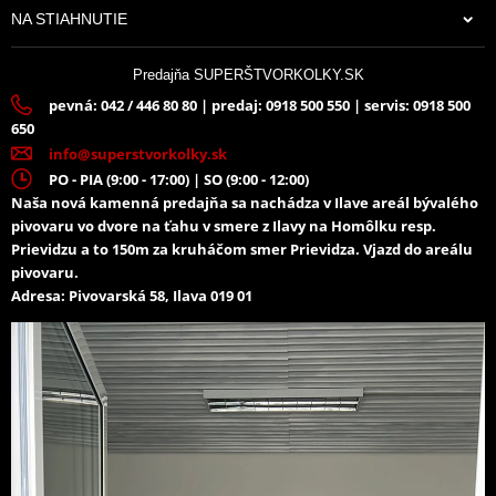
NA STIAHNUTIE
Predajňa SUPERŠTVORKOLKY.SK
pevná: 042 / 446 80 80 | predaj: 0918 500 550 | servis: 0918 500
650
info@superstvorkolky.sk
PO - PIA (9:00 - 17:00) | SO (9:00 - 12:00)
Naša nová kamenná predajňa sa nachádza v Ilave areál bývalého
pivovaru vo dvore na ťahu v smere z Ilavy na Homôlku resp.
Prievidzu a to 150m za kruháčom smer Prievidza. Vjazd do areálu
pivovaru.
Adresa: Pivovarská 58, Ilava 019 01