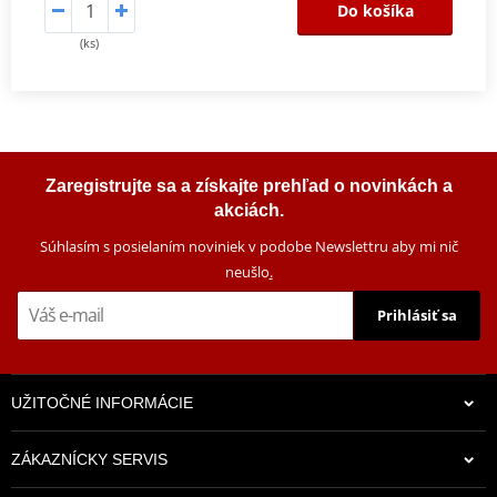
Do košíka
(ks)
Zaregistrujte sa a získajte prehľad o novinkách a
akciách.
Súhlasím s posielaním noviniek v podobe Newslettru aby mi nič
neušlo
.
Prihlásiť sa
UŽITOČNÉ INFORMÁCIE
ZÁKAZNÍCKY SERVIS