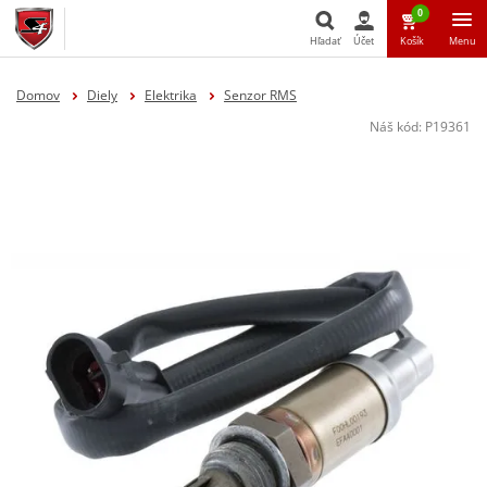
0
Hľadať
Účet
Košík
Menu
Hľadať
Domov
Diely
Elektrika
Senzor RMS
Náš kód:
P19361