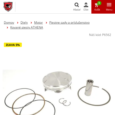
0
Hľadať
Účet
Košík
Menu
Hľadať
Domov
Diely
Motor
Piestne sady a príslušenstvo
Kované piesty ATHENA
Náš kód:
P6562
ZĽAVA 5%