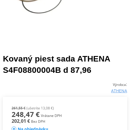
Kovaný piest sada ATHENA
S4F08800004B d 87,96
:
Výrobca
ATHENA
261,55 €
(ušetríte 13,08 €)
248,47 €
Vrátane DPH
202,01 €
Bez DPH
Na objednávku