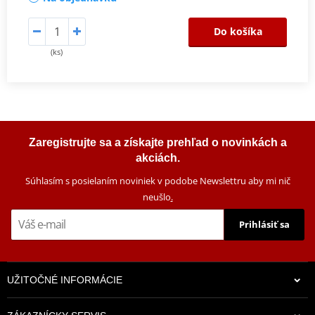
Do košíka
(ks)
Zaregistrujte sa a získajte prehľad o novinkách a
akciách.
Súhlasím s posielaním noviniek v podobe Newslettru aby mi nič
neušlo
.
Prihlásiť sa
UŽITOČNÉ INFORMÁCIE