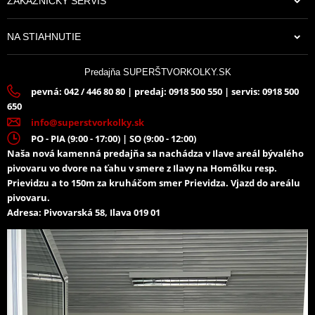
ZÁKAZNÍCKY SERVIS
NA STIAHNUTIE
Predajňa SUPERŠTVORKOLKY.SK
pevná: 042 / 446 80 80 | predaj: 0918 500 550 | servis: 0918 500
650
info@superstvorkolky.sk
PO - PIA (9:00 - 17:00) | SO (9:00 - 12:00)
Naša nová kamenná predajňa sa nachádza v Ilave areál bývalého
pivovaru vo dvore na ťahu v smere z Ilavy na Homôlku resp.
Prievidzu a to 150m za kruháčom smer Prievidza. Vjazd do areálu
pivovaru.
Adresa: Pivovarská 58, Ilava 019 01