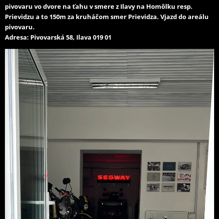
Schválená EHK (Euro4/Euro5)
hlučnosti
pivovaru vo dvore na ťahu v smere z Ilavy na Homôlku resp.
Prievidzu a to 150m za kruháčom smer Prievidza. Vjazd do areálu
Gas emissions EC
pivovaru.
ECE approved (Euro4/Euro5)
approval
Adresa: Pivovarská 58, Ilava 019 01