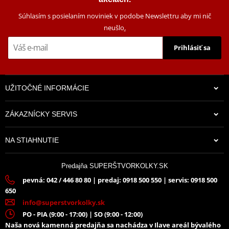
motocyklů. Představuje nejlepší kompromis mezi vzhledem a
Súhlasím s posielaním noviniek v podobe Newslettru aby mi nič
výkonem. Má odnímatelný dB-killer.
neušlo
.
Vyroben
z karbonu
, který zajišťuje nízkou hmotnost a sportovní
Prihlásiť sa
vzhled.
Standardní pozice
- koncovka výfuku MIVV nahradí originální
koncovku výfuku.
Homologovaný výfuk
- schváleno pro provoz na pozemních
UŽITOČNÉ INFORMÁCIE
komunikacích (ECE Euro4 homologace)
ZÁKAZNÍCKY SERVIS
Scheme
PDF
NA STIAHNUTIE
Výrobca
MIVV
Homologované
ECE approved (Euro4)
Predajňa SUPERŠTVORKOLKY.SK
Možnosť KAT
katalizátor ostáva
pevná: 042 / 446 80 80 | predaj: 0918 500 550 | servis: 0918 500
650
Rada
ŠPORT
info@superstvorkolky.sk
Pozície
ORIGINÁL
PO - PIA (9:00 - 17:00) | SO (9:00 - 12:00)
Homologácia
Naša nová kamenná predajňa sa nachádza v Ilave areál bývalého