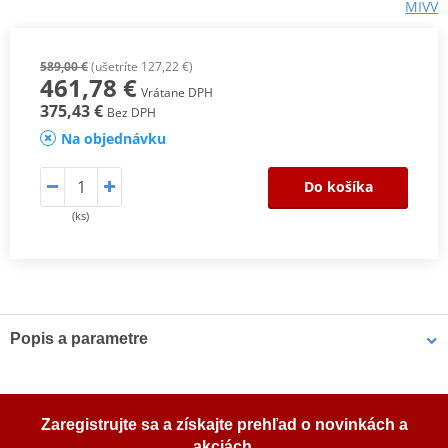
MIVV
589,00 €
(ušetríte 127,22 €)
461,78 €
Vrátane DPH
375,43 €
Bez DPH
Na objednávku
Do košíka
(ks)
Popis a parametre
Navržené tak, aby zlepšily vzhled, zvuk a výkon vašeho motocyklu.
Výfuky MIVV jsou výsledkem maximálního důrazu na design s
úmyslem uspokojit ty, kteří se chtějí odlišit vzhledem svého
Zaregistrujte sa a získajte prehľad o novinkách a
motocyklu. Mivv Oval se díky oválnému tvaru hodí ke všem typům
akciách.