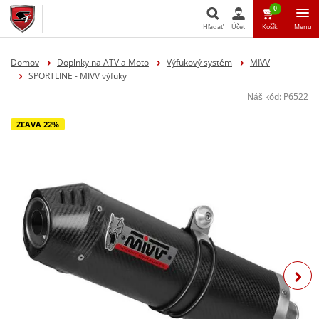
0
Hľadať
Účet
Košík
Menu
Hľadať
Domov
Doplnky na ATV a Moto
Výfukový systém
MIVV
SPORTLINE - MIVV výfuky
Náš kód:
P6522
ZĽAVA 22%