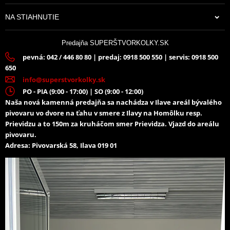
NA STIAHNUTIE
Predajňa SUPERŠTVORKOLKY.SK
pevná: 042 / 446 80 80 | predaj: 0918 500 550 | servis: 0918 500
650
info@superstvorkolky.sk
PO - PIA (9:00 - 17:00) | SO (9:00 - 12:00)
Naša nová kamenná predajňa sa nachádza v Ilave areál bývalého
pivovaru vo dvore na ťahu v smere z Ilavy na Homôlku resp.
Prievidzu a to 150m za kruháčom smer Prievidza. Vjazd do areálu
pivovaru.
Adresa: Pivovarská 58, Ilava 019 01