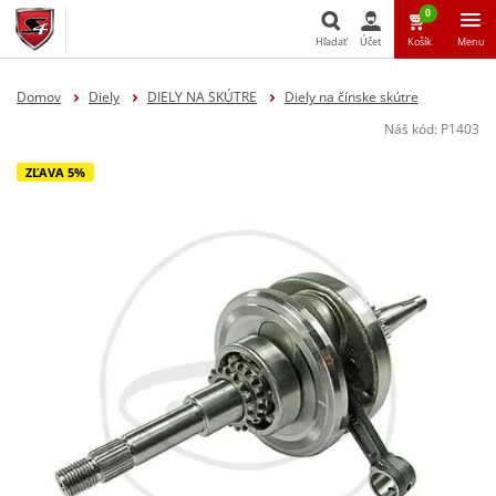
0
Hľadať
Účet
Košík
Menu
Hľadať
Domov
Diely
DIELY NA SKÚTRE
Diely na čínske skútre
Náš kód:
P1403
ZĽAVA 5%