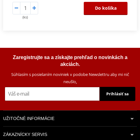
Do košíka
(ks)
Zaregistrujte sa a získajte prehľad o novinkách a
akciách.
Súhlasím s posielaním noviniek v podobe Newslettru aby mi nič
neušlo
.
Prihlásiť sa
UŽITOČNÉ INFORMÁCIE
ZÁKAZNÍCKY SERVIS