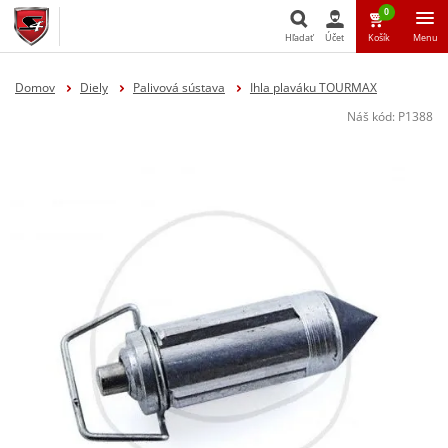
0
Hľadať
Účet
Košík
Menu
Hľadať
Domov
Diely
Palivová sústava
Ihla plaváku TOURMAX
Náš kód:
P1388