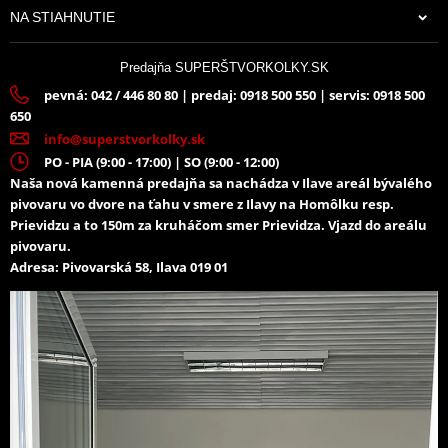
NA STIAHNUTIE
Predajňa SUPERŠTVORKOLKY.SK
pevná: 042 / 446 80 80 | predaj: 0918 500 550 | servis: 0918 500
650
info@superstvorkolky.sk
PO - PIA (9:00 - 17:00) | SO (9:00 - 12:00)
Naša nová kamenná predajňa sa nachádza v Ilave areál bývalého
pivovaru vo dvore na ťahu v smere z Ilavy na Homôlku resp.
Prievidzu a to 150m za kruháčom smer Prievidza. Vjazd do areálu
pivovaru.
Adresa: Pivovarská 58, Ilava 019 01