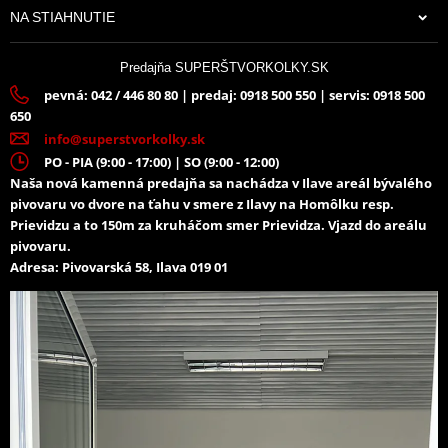
NA STIAHNUTIE
Predajňa SUPERŠTVORKOLKY.SK
pevná: 042 / 446 80 80 | predaj: 0918 500 550 | servis: 0918 500
650
info@superstvorkolky.sk
PO - PIA (9:00 - 17:00) | SO (9:00 - 12:00)
Naša nová kamenná predajňa sa nachádza v Ilave areál bývalého
pivovaru vo dvore na ťahu v smere z Ilavy na Homôlku resp.
Prievidzu a to 150m za kruháčom smer Prievidza. Vjazd do areálu
pivovaru.
Adresa: Pivovarská 58, Ilava 019 01