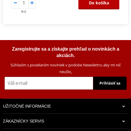
Do košíka
(ks)
Zaregistrujte sa a získajte prehľad o novinkách a
akciách.
Súhlasím s posielaním noviniek v podobe Newslettru aby mi nič
neušlo
.
Prihlásiť sa
UŽITOČNÉ INFORMÁCIE
ZÁKAZNÍCKY SERVIS