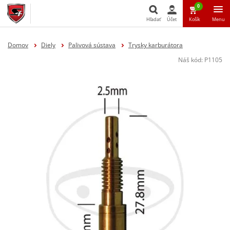
0
Hľadať
Účet
Košík
Menu
Hľadať
Domov
Diely
Palivová sústava
Trysky karburátora
Náš kód:
P1105