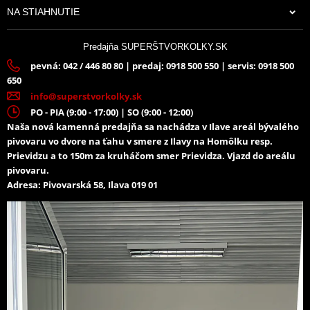
NA STIAHNUTIE
Predajňa SUPERŠTVORKOLKY.SK
pevná: 042 / 446 80 80 | predaj: 0918 500 550 | servis: 0918 500
650
info@superstvorkolky.sk
PO - PIA (9:00 - 17:00) | SO (9:00 - 12:00)
Naša nová kamenná predajňa sa nachádza v Ilave areál bývalého
pivovaru vo dvore na ťahu v smere z Ilavy na Homôlku resp.
Prievidzu a to 150m za kruháčom smer Prievidza. Vjazd do areálu
pivovaru.
Adresa: Pivovarská 58, Ilava 019 01