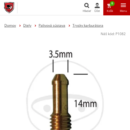
0
Hľadať
Účet
Košík
Menu
Hľadať
Domov
Diely
Palivová sústava
Trysky karburátora
Náš kód:
P1082