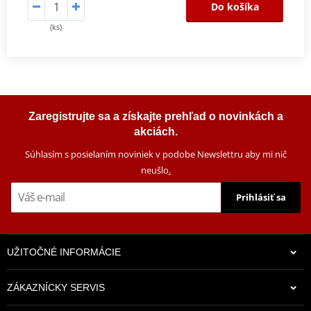
Do košíka
(ks)
Zaregistrujte sa a získajte prehľad o novinkách a
akciách.
Súhlasím s posielaním noviniek v podobe Newslettru aby mi nič
neušlo
.
Prihlásiť sa
UŽITOČNÉ INFORMÁCIE
ZÁKAZNÍCKY SERVIS