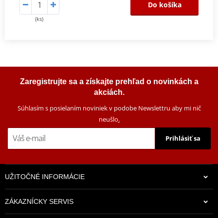
Do košíka
(ks)
Zaregistrujte sa a získajte prehľad o novinkách a
akciách.
Súhlasím s posielaním noviniek v podobe Newslettru aby mi nič
neušlo
.
Prihlásiť sa
UŽITOČNÉ INFORMÁCIE
ZÁKAZNÍCKY SERVIS