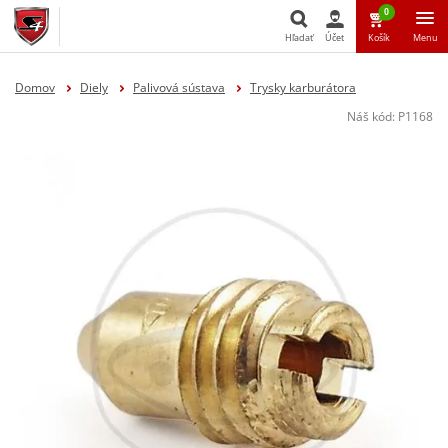
0
Hľadať
Účet
Košík
Menu
Hľadať
Domov
Diely
Palivová sústava
Trysky karburátora
Náš kód:
P1168