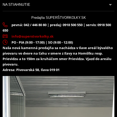
NA STIAHNUTIE
Predajňa SUPERŠTVORKOLKY.SK
pevná: 042 / 446 80 80 | predaj: 0918 500 550 | servis: 0918 500
650
info@superstvorkolky.sk
PO - PIA (9:00 - 17:00) | SO (9:00 - 12:00)
Naša nová kamenná predajňa sa nachádza v Ilave areál bývalého
pivovaru vo dvore na ťahu v smere z Ilavy na Homôlku resp.
Prievidzu a to 150m za kruháčom smer Prievidza. Vjazd do areálu
pivovaru.
Adresa: Pivovarská 58, Ilava 019 01