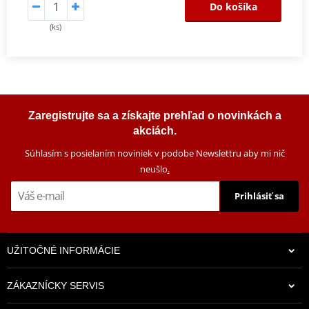
Do košíka
(ks)
Zaregistrujte sa a získajte prehľad o novinkách a
akciách.
Súhlasím s posielaním noviniek v podobe Newslettru aby mi nič
neušlo
.
Prihlásiť sa
UŽITOČNÉ INFORMÁCIE
ZÁKAZNÍCKY SERVIS