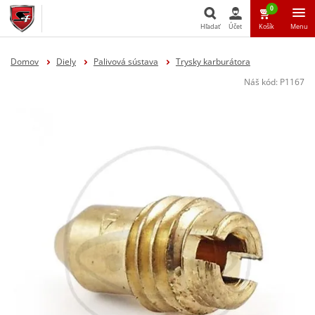
0
Hľadať
Účet
Košík
Menu
Hľadať
Domov
Diely
Palivová sústava
Trysky karburátora
Náš kód:
P1167