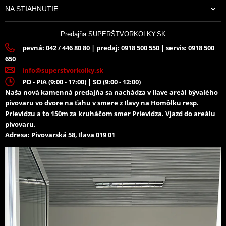
NA STIAHNUTIE
Predajňa SUPERŠTVORKOLKY.SK
pevná: 042 / 446 80 80 | predaj: 0918 500 550 | servis: 0918 500
650
info@superstvorkolky.sk
PO - PIA (9:00 - 17:00) | SO (9:00 - 12:00)
Naša nová kamenná predajňa sa nachádza v Ilave areál bývalého
pivovaru vo dvore na ťahu v smere z Ilavy na Homôlku resp.
Prievidzu a to 150m za kruháčom smer Prievidza. Vjazd do areálu
pivovaru.
Adresa: Pivovarská 58, Ilava 019 01