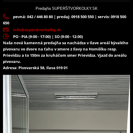
Predajňa SUPERŠTVORKOLKY.SK
pevná: 042 / 446 80 80 | predaj: 0918 500 550 | servis: 0918 500
650
info@superstvorkolky.sk
PO - PIA (9:00 - 17:00) | SO (9:00 - 12:00)
Naša nová kamenná predajňa sa nachádza v Ilave areál bývalého
pivovaru vo dvore na ťahu v smere z Ilavy na Homôlku resp.
Prievidzu a to 150m za kruháčom smer Prievidza. Vjazd do areálu
pivovaru.
Adresa: Pivovarská 58, Ilava 019 01