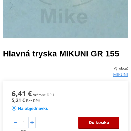
Hlavná tryska MIKUNI GR 155
:
Výrobca
MIKUNI
6,41 €
Vrátane DPH
5,21 €
Bez DPH
Na objednávku
Do košíka
(ks)