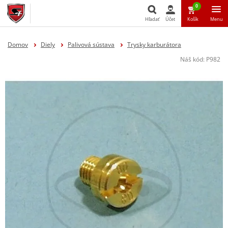
0
Hľadať
Účet
Košík
Menu
Hľadať
Domov
Diely
Palivová sústava
Trysky karburátora
Náš kód:
P982