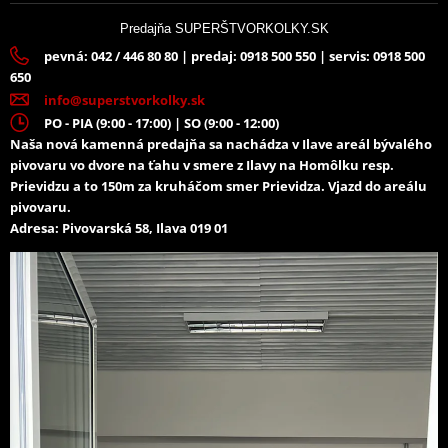
Predajňa SUPERŠTVORKOLKY.SK
pevná: 042 / 446 80 80 | predaj: 0918 500 550 | servis: 0918 500
650
info@superstvorkolky.sk
PO - PIA (9:00 - 17:00) | SO (9:00 - 12:00)
Naša nová kamenná predajňa sa nachádza v Ilave areál bývalého
pivovaru vo dvore na ťahu v smere z Ilavy na Homôlku resp.
Prievidzu a to 150m za kruháčom smer Prievidza. Vjazd do areálu
pivovaru.
Adresa: Pivovarská 58, Ilava 019 01