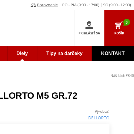
Porovnanie
PO - PIA (9:00 - 17:00) | SO (9:00 - 12:00)
0
PRIHLÁSIŤ SA
KOŠÍK
Diely
Tipy na darčeky
KONTAKT
Náš kód:
P840
ELLORTO M5 GR.72
:
Výrobca
DELLORTO