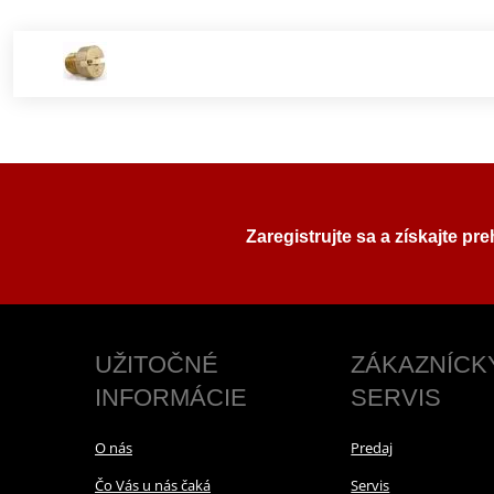
Zaregistrujte sa a získajte pr
UŽITOČNÉ
ZÁKAZNÍCK
INFORMÁCIE
SERVIS
O nás
Predaj
Čo Vás u nás čaká
Servis