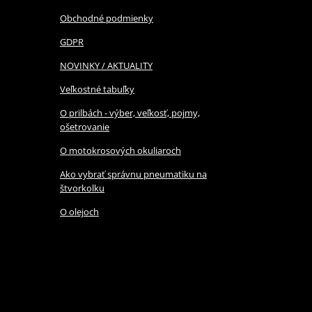
Obchodné podmienky
GDPR
NOVINKY / AKTUALITY
Veľkostné tabuľky
O prilbách - výber, veľkosť, pojmy,
ošetrovanie
O motokrosových okuliaroch
Ako vybrať správnu pneumatiku na
štvorkolku
O olejoch