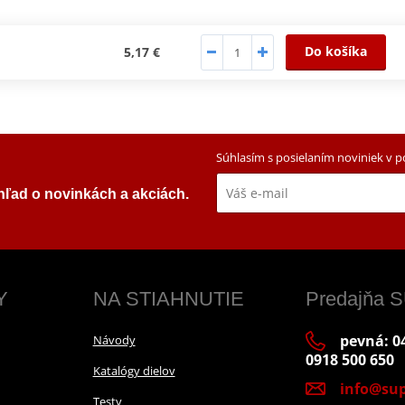
Do košíka
5,17 €
Súhlasím s posielaním noviniek v 
ehľad o novinkách a akciách.
Y
NA STIAHNUTIE
Predajňa
pevná: 04
Návody
0918 500 650
Katalógy dielov
info@sup
Testy