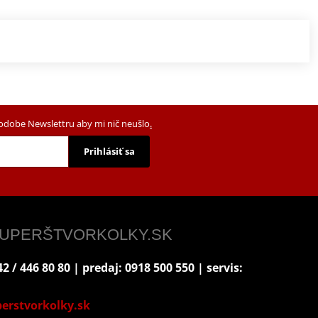
podobe Newslettru aby mi nič neušlo
.
Prihlásiť sa
 SUPERŠTVORKOLKY.SK
2 / 446 80 80 | predaj: 0918 500 550 | servis:
erstvorkolky.sk