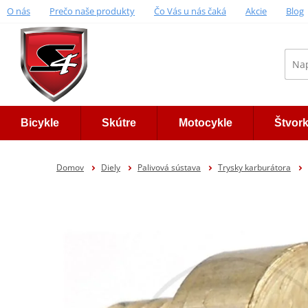
O nás
Prečo naše produkty
Čo Vás u nás čaká
Akcie
Blog
Bicykle
Skútre
Motocykle
Štvor
Domov
Diely
Palivová sústava
Trysky karburátora