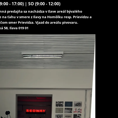
9:00 - 17:00) | SO (9:00 - 12:00)
ná predajňa sa nachádza v Ilave areál bývalého
e na ťahu v smere z Ilavy na Homôlku resp. Prievidzu a
čom smer Prievidza. Vjazd do areálu pivovaru.
á 58, Ilava 019 01