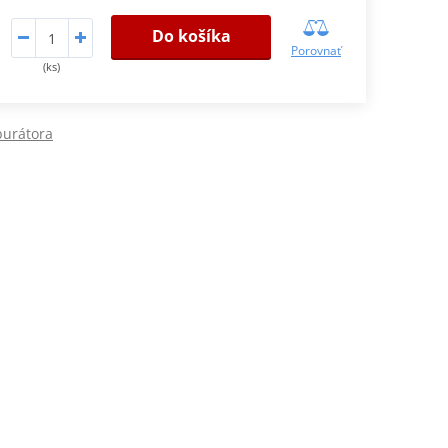
Do košíka
Porovnať
(ks)
burátora