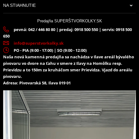
NA STIAHNUTIE
Predajňa SUPERŠTVORKOLKY.SK
pevná: 042 / 446 80 80 | predaj: 0918 500 550 | servis: 0918 500
650
info@superstvorkolky.sk
PO - PIA (9:00 - 17:00) | SO (9:00 - 12:00)
Naša nová kamenná predajňa sa nachádza v Ilave areál bývalého
pivovaru vo dvore na ťahu v smere z Ilavy na Homôlku resp.
Prievidzu a to 150m za kruháčom smer Prievidza. Vjazd do areálu
pivovaru.
Adresa: Pivovarská 58, Ilava 019 01