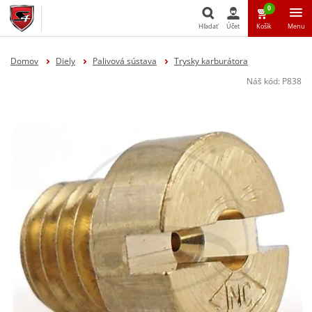
0
Hľadať
Účet
Košík
Menu
Hľadať
Domov
Diely
Palivová sústava
Trysky karburátora
Náš kód:
P838