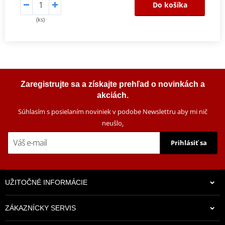
Do košíka
(ks)
Zaregistrujte sa a získajte prehľad o novinkách a
akciách.
Súhlasím s posielaním noviniek v podobe Newslettru aby mi nič
neušlo
.
Prihlásiť sa
UŽITOČNÉ INFORMÁCIE
ZÁKAZNÍCKY SERVIS