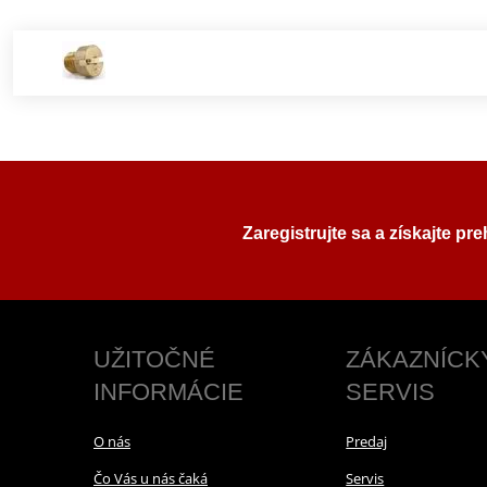
Zaregistrujte sa a získajte pr
UŽITOČNÉ
ZÁKAZNÍCK
INFORMÁCIE
SERVIS
O nás
Predaj
Čo Vás u nás čaká
Servis