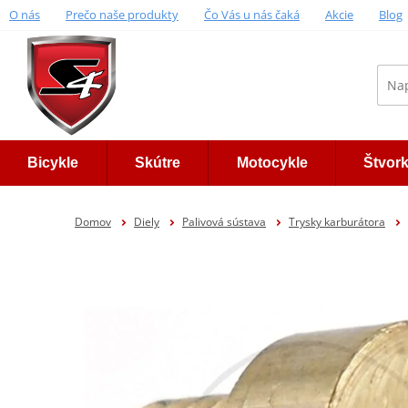
O nás
Prečo naše produkty
Čo Vás u nás čaká
Akcie
Blog
Bicykle
Skútre
Motocykle
Štvor
Domov
Diely
Palivová sústava
Trysky karburátora