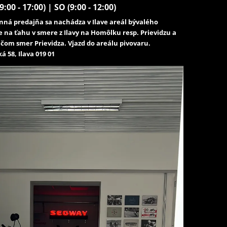
9:00 - 17:00) | SO (9:00 - 12:00)
ná predajňa sa nachádza v Ilave areál bývalého
e na ťahu v smere z Ilavy na Homôlku resp. Prievidzu a
čom smer Prievidza. Vjazd do areálu pivovaru.
á 58, Ilava 019 01