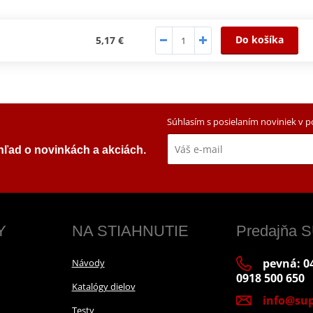
Do košíka
5,17 €
Súhlasím s posielaním noviniek v 
ehľad o novinkách a akciách.
Y
NA STIAHNUTIE
Predajňa
pevná: 04
Návody
0918 500 650
Katalógy dielov
info@sup
Testy