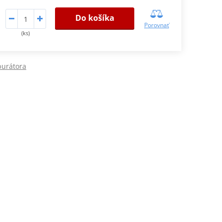
Do košíka
Porovnať
(ks)
burátora