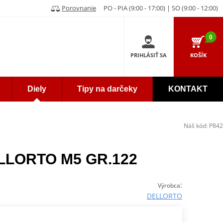
Porovnanie
PO - PIA (9:00 - 17:00) | SO (9:00 - 12:00)
0
PRIHLÁSIŤ SA
KOŠÍK
Diely
Tipy na darčeky
KONTAKT
Náš kód:
P842
ELLORTO M5 GR.122
:
Výrobca
DELLORTO