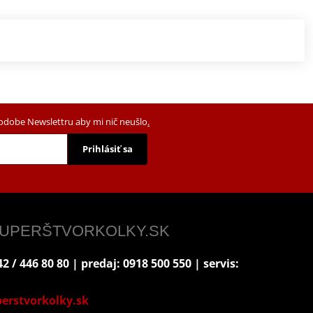
podobe Newslettru aby mi nič neušlo
.
Prihlásiť sa
 SUPERŠTVORKOLKY.SK
2 / 446 80 80 | predaj: 0918 500 550 | servis:
erstvorkolky.sk