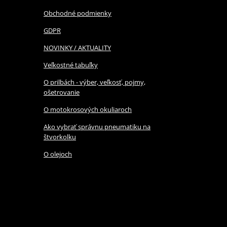
Obchodné podmienky
GDPR
NOVINKY / AKTUALITY
Veľkostné tabuľky
O prilbách - výber, veľkosť, pojmy,
ošetrovanie
O motokrosových okuliaroch
Ako vybrať správnu pneumatiku na
štvorkolku
O olejoch