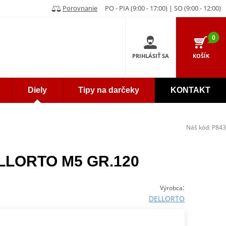
Porovnanie
PO - PIA (9:00 - 17:00) | SO (9:00 - 12:00)
0
PRIHLÁSIŤ SA
KOŠÍK
Diely
Tipy na darčeky
KONTAKT
Náš kód:
P843
ELLORTO M5 GR.120
:
Výrobca
DELLORTO