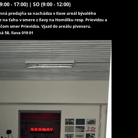
9:00 - 17:00) | SO (9:00 - 12:00)
ná predajňa sa nachádza v Ilave areál bývalého
e na ťahu v smere z Ilavy na Homôlku resp. Prievidzu a
čom smer Prievidza. Vjazd do areálu pivovaru.
á 58, Ilava 019 01