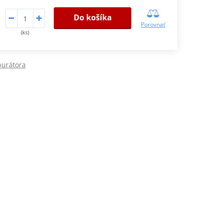
Do košíka
Porovnať
(ks)
burátora