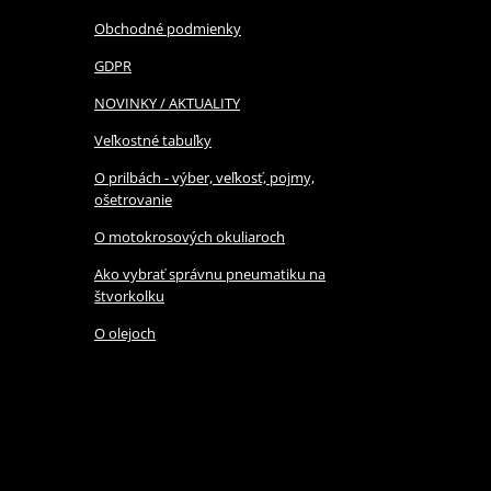
Obchodné podmienky
GDPR
NOVINKY / AKTUALITY
Veľkostné tabuľky
O prilbách - výber, veľkosť, pojmy,
ošetrovanie
O motokrosových okuliaroch
Ako vybrať správnu pneumatiku na
štvorkolku
O olejoch