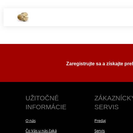
Zaregistrujte sa a získajte pr
UŽITOČNÉ
ZÁKAZNÍCK
INFORMÁCIE
SERVIS
O nás
Predaj
Čo Vás u nás čaká
Servis