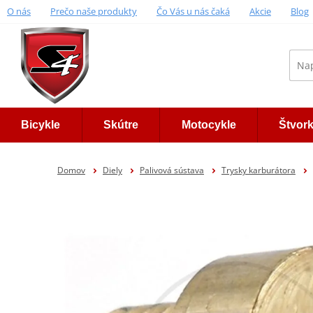
O nás
Prečo naše produkty
Čo Vás u nás čaká
Akcie
Blog
Bicykle
Skútre
Motocykle
Štvor
Domov
Diely
Palivová sústava
Trysky karburátora