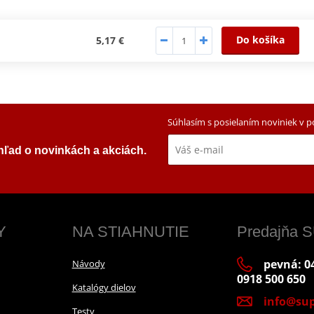
Do košíka
5,17 €
Súhlasím s posielaním noviniek v 
ehľad o novinkách a akciách.
Y
NA STIAHNUTIE
Predajňa
pevná: 04
Návody
0918 500 650
Katalógy dielov
info@sup
Testy