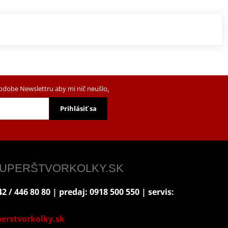
podobe Newslettru aby mi nič neušlo
.
Prihlásiť sa
 SUPERŠTVORKOLKY.SK
2 / 446 80 80 | predaj: 0918 500 550 | servis:
erstvorkolky.sk