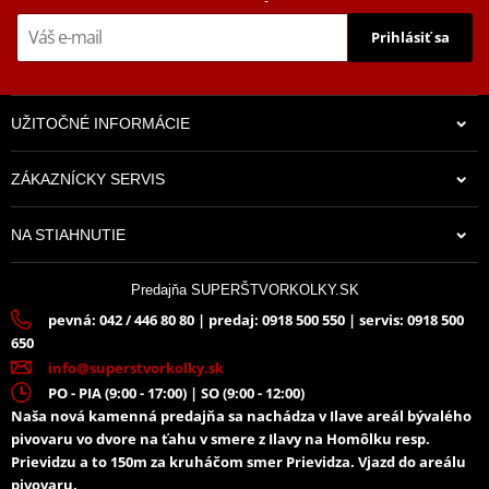
Prihlásiť sa
UŽITOČNÉ INFORMÁCIE
ZÁKAZNÍCKY SERVIS
NA STIAHNUTIE
Predajňa SUPERŠTVORKOLKY.SK
pevná: 042 / 446 80 80 | predaj: 0918 500 550 | servis: 0918 500
650
info@superstvorkolky.sk
PO - PIA (9:00 - 17:00) | SO (9:00 - 12:00)
Naša nová kamenná predajňa sa nachádza v Ilave areál bývalého
pivovaru vo dvore na ťahu v smere z Ilavy na Homôlku resp.
Prievidzu a to 150m za kruháčom smer Prievidza. Vjazd do areálu
pivovaru.