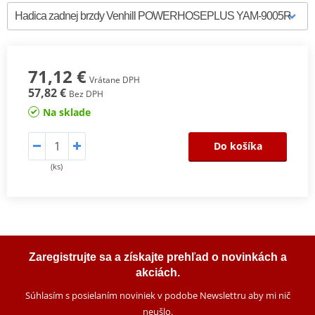
71,12 €
Vrátane DPH
57,82 €
Bez DPH
Na sklade
Do košíka
(ks)
Zaregistrujte sa a získajte prehľad o novinkách a
akciách.
Súhlasím s posielaním noviniek v podobe Newslettru aby mi nič
neušlo
.