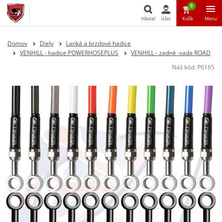
0
Hľadať
Účet
Košík
Menu
Hľadať
Domov
Diely
Lanká a brzdové hadice
VENHILL - hadice POWERHOSEPLUS
VENHILL - zadné -sada ROAD
Náš kód:
P6165