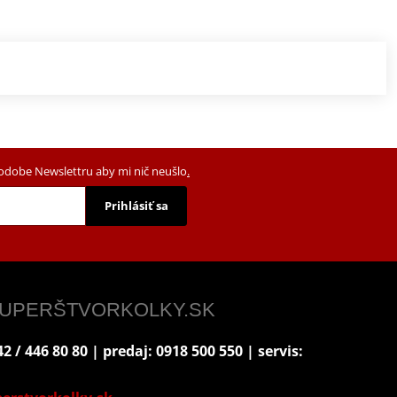
podobe Newslettru aby mi nič neušlo
.
Prihlásiť sa
 SUPERŠTVORKOLKY.SK
2 / 446 80 80 | predaj: 0918 500 550 | servis: