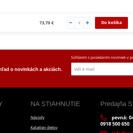
Do košíka
73,70 €
Súhlasím s posielaním noviniek v 
ehľad o novinkách a akciách.
Y
NA STIAHNUTIE
Predajňa
pevná: 04
Návody
0918 500 650
Katalógy dielov