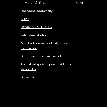
Čo Vás u nás čaká
Servis
Obchodné podmienky
GDPR
NOVINKY / AKTUALITY
Veľkostné tabuľky
O prilbách - výber, veľkosť, pojmy,
ošetrovanie
O motokrosových okuliaroch
Ako vybrať správnu pneumatiku na
štvorkolku
O olejoch