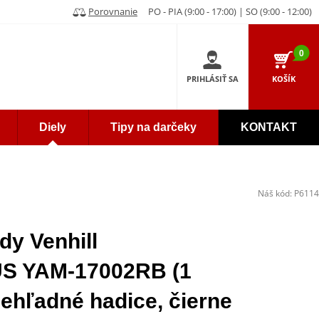
Porovnanie
PO - PIA (9:00 - 17:00) | SO (9:00 - 12:00)
0
PRIHLÁSIŤ SA
KOŠÍK
Diely
Tipy na darčeky
KONTAKT
Náš kód:
P6114
dy Venhill
 YAM-17002RB (1
iehľadné hadice, čierne