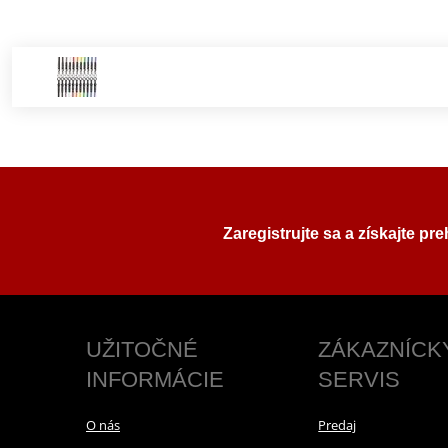
Zaregistrujte sa a získajte pr
UŽITOČNÉ
ZÁKAZNÍCK
INFORMÁCIE
SERVIS
O nás
Predaj