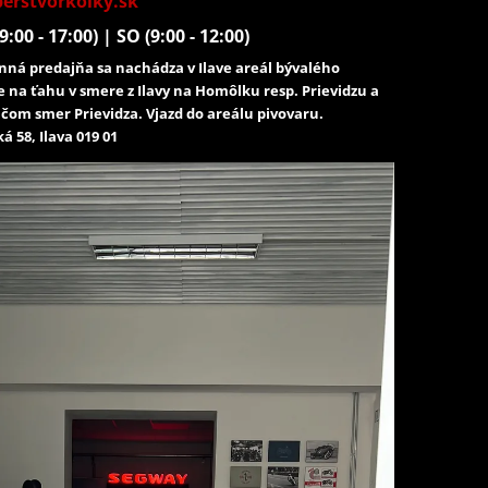
erstvorkolky.sk
9:00 - 17:00) | SO (9:00 - 12:00)
ná predajňa sa nachádza v Ilave areál bývalého
e na ťahu v smere z Ilavy na Homôlku resp. Prievidzu a
čom smer Prievidza. Vjazd do areálu pivovaru.
á 58, Ilava 019 01