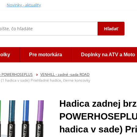
Novinky - aktuality
Hľadať
kolky
Pre motorkára
Doplnky na ATV a Moto
ice POWERHOSEPLUS
VENHILL - zadné -sada ROAD
 hadica v sade) Priehľadné hadice, čierne koncovky
Hadica zadnej brz
POWERHOSEPLUS
hadica v sade) Pr