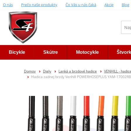
O nás
Prečo naše produkty
Čo Vás u nás čaká
Akcie
Blog
Bicykle
Skútre
Motocykle
Štvor
Domov
Diely
Lanká a brzdové hadice
VENHILL - had
Hadica zadnej brzdy Venhill POWERHOSEPLUS YAM-17002RB (1