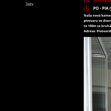
info@sup
Testy
PO - PIA (
Naša nová kamen
pivovaru vo dvor
to 150m za kruhá
Adresa: Pivovarsk