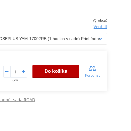
:
Výrobca
Venhill
Do košíka
Porovnať
(ks)
 zadné -sada ROAD