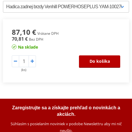
87,10 €
Vrátane DPH
70,81 €
Bez DPH
Na sklade
Do košíka
(ks)
Zaregistrujte sa a získajte prehľad o novinkách a
akciách.
Súhlasím s posielaním noviniek v podobe Newslettru aby mi nič
neušlo
.