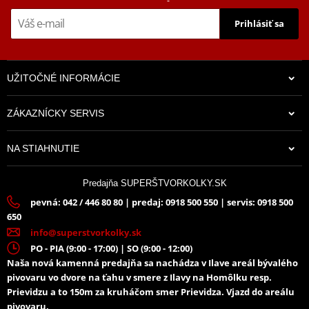
Prihlásiť sa
UŽITOČNÉ INFORMÁCIE
ZÁKAZNÍCKY SERVIS
NA STIAHNUTIE
Predajňa SUPERŠTVORKOLKY.SK
pevná: 042 / 446 80 80 | predaj: 0918 500 550 | servis: 0918 500
650
info@superstvorkolky.sk
PO - PIA (9:00 - 17:00) | SO (9:00 - 12:00)
Naša nová kamenná predajňa sa nachádza v Ilave areál bývalého
pivovaru vo dvore na ťahu v smere z Ilavy na Homôlku resp.
Prievidzu a to 150m za kruháčom smer Prievidza. Vjazd do areálu
pivovaru.