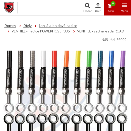
0
Hľadať
Účet
Košík
Menu
Hľadať
Domov
Diely
Lanká a brzdové hadice
VENHILL - hadice POWERHOSEPLUS
VENHILL - zadné -sada ROAD
Náš kód:
P6092