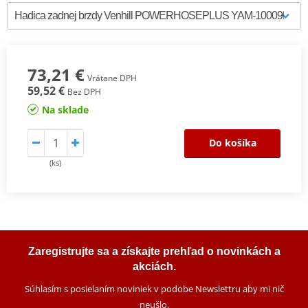
73,21 €
Vrátane DPH
59,52 €
Bez DPH
Na sklade
Do košíka
(ks)
Zaregistrujte sa a získajte prehľad o novinkách a
akciách.
Súhlasím s posielaním noviniek v podobe Newslettru aby mi nič
neušlo
.