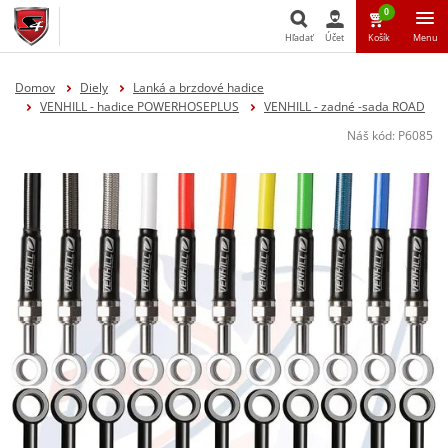
0
Hľadať
Účet
Košík
Menu
Hľadať
Domov
Diely
Lanká a brzdové hadice
VENHILL - hadice POWERHOSEPLUS
VENHILL - zadné -sada ROAD
Náš kód:
P6085