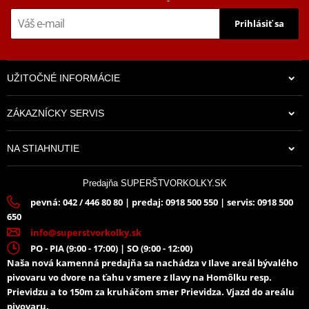
Prihlásiť sa
UŽITOČNÉ INFORMÁCIE
ZÁKAZNÍCKY SERVIS
NA STIAHNUTIE
Predajňa SUPERŠTVORKOLKY.SK
pevná: 042 / 446 80 80 | predaj: 0918 500 550 | servis: 0918 500
650
info@superstvorkolky.sk
PO - PIA (9:00 - 17:00) | SO (9:00 - 12:00)
Naša nová kamenná predajňa sa nachádza v Ilave areál bývalého
pivovaru vo dvore na ťahu v smere z Ilavy na Homôlku resp.
Prievidzu a to 150m za kruháčom smer Prievidza. Vjazd do areálu
pivovaru.