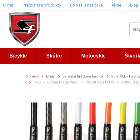
O nás
Prečo naše produkty
Čo Vás u nás čaká
Akcie
Blog
Bicykle
Skútre
Motocykle
Štvor
Domov
Diely
Lanká a brzdové hadice
VENHILL - had
Hadica zadnej brzdy Venhill POWERHOSEPLUS TRI-9009RB (1 h