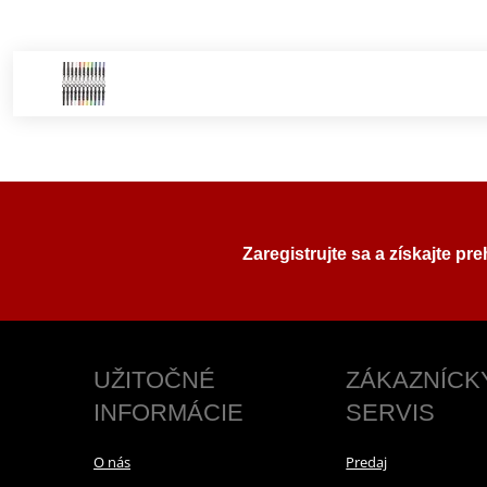
Zaregistrujte sa a získajte pr
UŽITOČNÉ
ZÁKAZNÍCK
INFORMÁCIE
SERVIS
O nás
Predaj