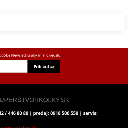
podobe Newslettru aby mi nič neušlo
.
Prihlásiť sa
 SUPERŠTVORKOLKY.SK
2 / 446 80 80 | predaj: 0918 500 550 | servis: