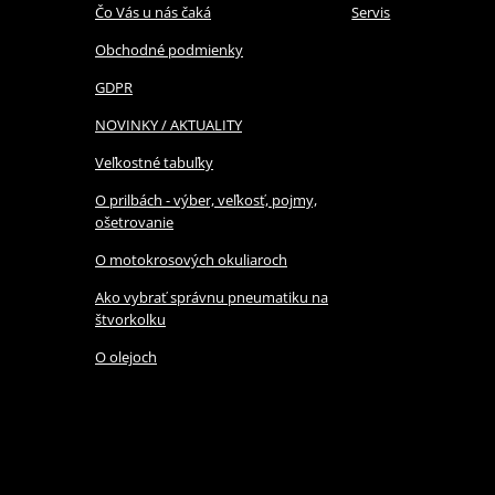
Čo Vás u nás čaká
Servis
Obchodné podmienky
GDPR
NOVINKY / AKTUALITY
Veľkostné tabuľky
O prilbách - výber, veľkosť, pojmy,
ošetrovanie
O motokrosových okuliaroch
Ako vybrať správnu pneumatiku na
štvorkolku
O olejoch