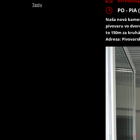
info@sup
Testy
PO - PIA (
Naša nová kamen
pivovaru vo dvor
to 150m za kruhá
Adresa: Pivovarsk