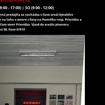
erstvorkolky.sk
9:00 - 17:00) | SO (9:00 - 12:00)
ná predajňa sa nachádza v Ilave areál bývalého
e na ťahu v smere z Ilavy na Homôlku resp. Prievidzu a
čom smer Prievidza. Vjazd do areálu pivovaru.
á 58, Ilava 019 01