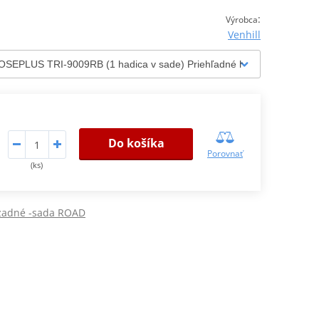
:
Výrobca
Venhill
Do košíka
Porovnať
(ks)
 zadné -sada ROAD