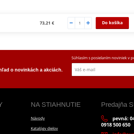
Do košíka
73,21 €
Súhlasím s posielaním noviniek v 
ehľad o novinkách a akciách.
Y
NA STIAHNUTIE
Predajňa
pevná: 04
Návody
0918 500 650
Katalógy dielov