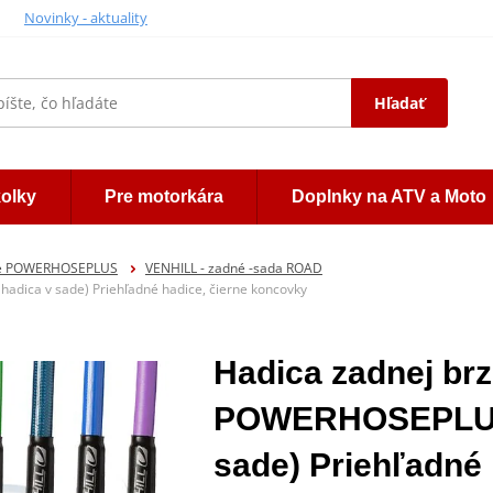
Novinky - aktuality
Hľadať
kolky
Pre motorkára
Doplnky na ATV a Moto
ice POWERHOSEPLUS
VENHILL - zadné -sada ROAD
adica v sade) Priehľadné hadice, čierne koncovky
Hadica zadnej brz
POWERHOSEPLUS 
sade) Priehľadné