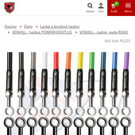
0
Hľadať
Účet
Košík
Menu
Hľadať
Domov
Diely
Lanká a brzdové hadice
VENHILL - hadice POWERHOSEPLUS
VENHILL - zadné -sada ROAD
Náš kód:
P6235