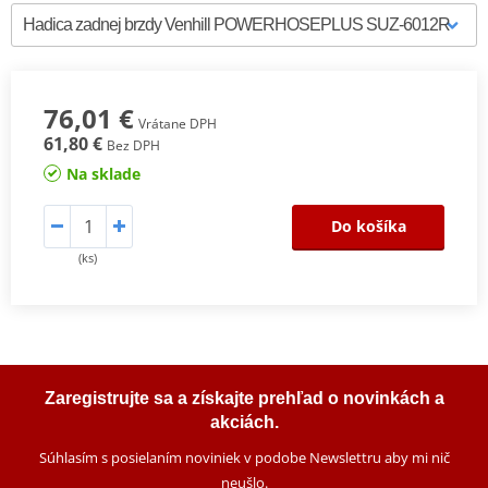
76,01 €
Vrátane DPH
61,80 €
Bez DPH
Na sklade
Do košíka
(ks)
Zaregistrujte sa a získajte prehľad o novinkách a
akciách.
Súhlasím s posielaním noviniek v podobe Newslettru aby mi nič
neušlo
.