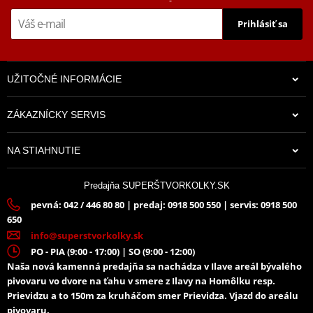
Prihlásiť sa
UŽITOČNÉ INFORMÁCIE
ZÁKAZNÍCKY SERVIS
NA STIAHNUTIE
Predajňa SUPERŠTVORKOLKY.SK
pevná: 042 / 446 80 80 | predaj: 0918 500 550 | servis: 0918 500
650
info@superstvorkolky.sk
PO - PIA (9:00 - 17:00) | SO (9:00 - 12:00)
Naša nová kamenná predajňa sa nachádza v Ilave areál bývalého
pivovaru vo dvore na ťahu v smere z Ilavy na Homôlku resp.
Prievidzu a to 150m za kruháčom smer Prievidza. Vjazd do areálu
pivovaru.