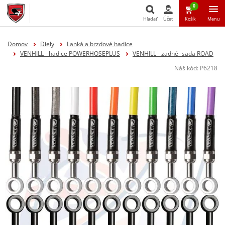
0
Hľadať
Účet
Košík
Menu
Hľadať
Domov
Diely
Lanká a brzdové hadice
VENHILL - hadice POWERHOSEPLUS
VENHILL - zadné -sada ROAD
Náš kód:
P6218