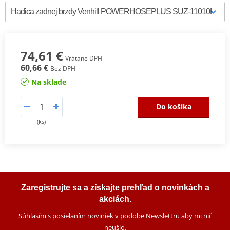
74,61 €
Vrátane DPH
60,66 €
Bez DPH
Na sklade
Do košíka
(ks)
Zaregistrujte sa a získajte prehľad o novinkách a
akciách.
Súhlasím s posielaním noviniek v podobe Newslettru aby mi nič
neušlo
.