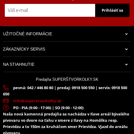
Prihlásiť sa
UŽITOČNÉ INFORMÁCIE
ZÁKAZNÍCKY SERVIS
NA STIAHNUTIE
Predajňa SUPERŠTVORKOLKY.SK
pevná: 042 / 446 80 80 | predaj: 0918 500 550 | servis: 0918 500
650
info@superstvorkolky.sk
PO - PIA (9:00 - 17:00) | SO (9:00 - 12:00)
Naša nová kamenná predajňa sa nachádza v Ilave areál bývalého
pivovaru vo dvore na ťahu v smere z Ilavy na Homôlku resp.
Prievidzu a to 150m za kruháčom smer Prievidza. Vjazd do areálu
pivovaru.