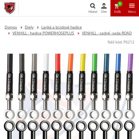
0
Hľadať
Účet
Košík
Menu
Hľadať
Domov
Diely
Lanká a brzdové hadice
VENHILL - hadice POWERHOSEPLUS
VENHILL - zadné -sada ROAD
Náš kód:
P6212