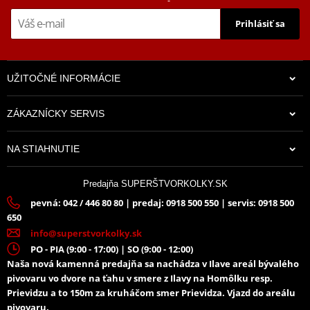
Prihlásiť sa
UŽITOČNÉ INFORMÁCIE
ZÁKAZNÍCKY SERVIS
NA STIAHNUTIE
Predajňa SUPERŠTVORKOLKY.SK
pevná: 042 / 446 80 80 | predaj: 0918 500 550 | servis: 0918 500
650
info@superstvorkolky.sk
PO - PIA (9:00 - 17:00) | SO (9:00 - 12:00)
Naša nová kamenná predajňa sa nachádza v Ilave areál bývalého
pivovaru vo dvore na ťahu v smere z Ilavy na Homôlku resp.
Prievidzu a to 150m za kruháčom smer Prievidza. Vjazd do areálu
pivovaru.