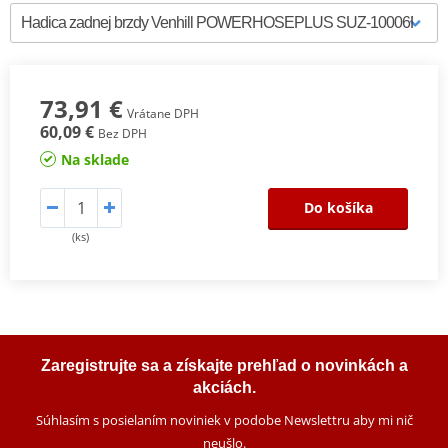
73,91 €
Vrátane DPH
60,09 €
Bez DPH
Na sklade
Do košíka
(ks)
Zaregistrujte sa a získajte prehľad o novinkách a
akciách.
Súhlasím s posielaním noviniek v podobe Newslettru aby mi nič
neušlo
.