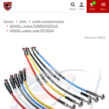
0
Hľadať
Účet
Košík
Menu
Hľadať
Domov
Diely
Lanká a brzdové hadice
VENHILL - hadice POWERHOSEPLUS
VENHILL -zadné- sada OFF ROAD
Náš kód:
P6820