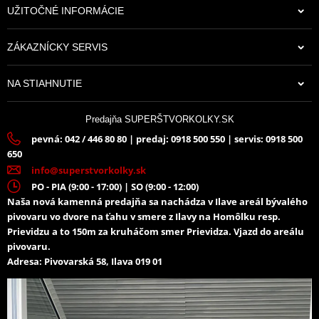
UŽITOČNÉ INFORMÁCIE
ZÁKAZNÍCKY SERVIS
NA STIAHNUTIE
Predajňa SUPERŠTVORKOLKY.SK
pevná: 042 / 446 80 80 | predaj: 0918 500 550 | servis: 0918 500
650
info@superstvorkolky.sk
PO - PIA (9:00 - 17:00) | SO (9:00 - 12:00)
Naša nová kamenná predajňa sa nachádza v Ilave areál bývalého
pivovaru vo dvore na ťahu v smere z Ilavy na Homôlku resp.
Prievidzu a to 150m za kruháčom smer Prievidza. Vjazd do areálu
pivovaru.
Adresa: Pivovarská 58, Ilava 019 01