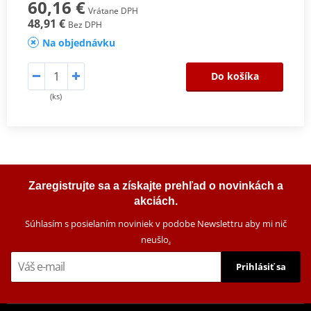
60,16 €
Vrátane DPH
48,91 €
Bez DPH
Na objednávku
Do košíka
(ks)
Zaregistrujte sa a získajte prehľad o novinkách a
akciách.
Súhlasím s posielaním noviniek v podobe Newslettru aby mi nič
neušlo
.
Prihlásiť sa