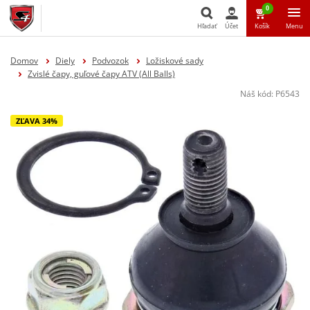
0
Hľadať
Účet
Košík
Menu
Hľadať
Domov
Diely
Podvozok
Ložiskové sady
Zvislé čapy, guľové čapy ATV (All Balls)
Náš kód:
P6543
ZĽAVA 34%