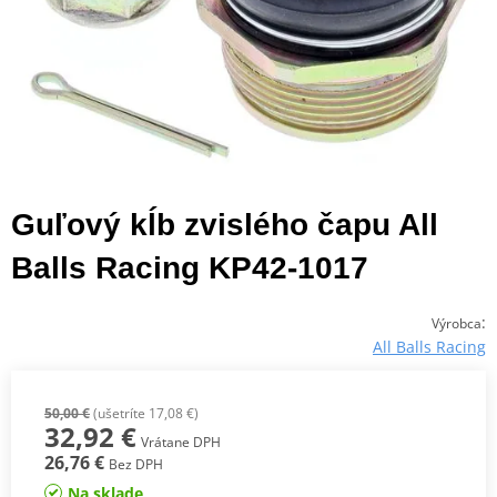
Guľový kĺb zvislého čapu All
Balls Racing KP42-1017
:
Výrobca
All Balls Racing
50,00 €
(ušetríte 17,08 €)
32,92 €
Vrátane DPH
26,76 €
Bez DPH
Na sklade