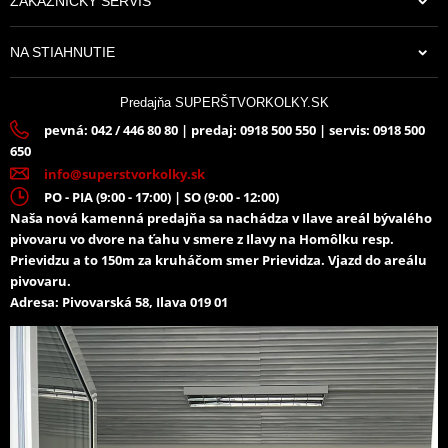
ZÁKAZNÍCKY SERVIS
NA STIAHNUTIE
Predajňa SUPERŠTVORKOLKY.SK
pevná: 042 / 446 80 80 | predaj: 0918 500 550 | servis: 0918 500
650
info@superstvorkolky.sk
PO - PIA (9:00 - 17:00) | SO (9:00 - 12:00)
Naša nová kamenná predajňa sa nachádza v Ilave areál bývalého
pivovaru vo dvore na ťahu v smere z Ilavy na Homôlku resp.
Prievidzu a to 150m za kruháčom smer Prievidza. Vjazd do areálu
pivovaru.
Adresa: Pivovarská 58, Ilava 019 01