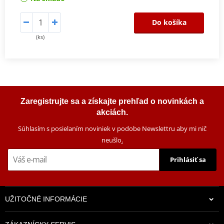
Do košíka
(ks)
Zaregistrujte sa a získajte prehľad o novinkách a
akciách.
Súhlasím s posielaním noviniek v podobe Newslettru aby mi nič
neušlo
.
Prihlásiť sa
UŽITOČNÉ INFORMÁCIE