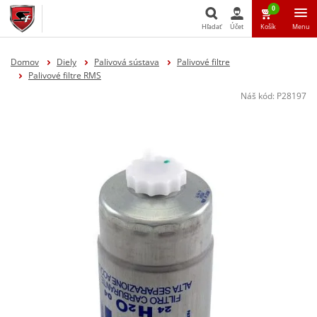
0
Hľadať
Účet
Košík
Menu
Hľadať
Domov
Diely
Palivová sústava
Palivové filtre
Palivové filtre RMS
Náš kód:
P28197