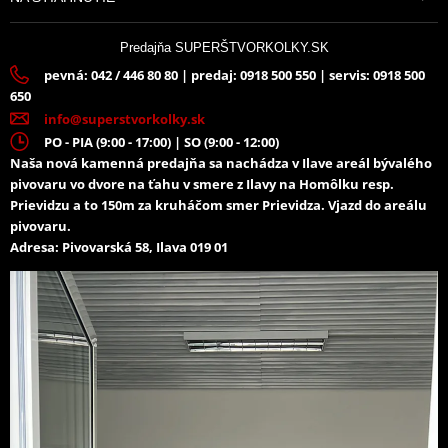
Predajňa SUPERŠTVORKOLKY.SK
pevná: 042 / 446 80 80 | predaj: 0918 500 550 | servis: 0918 500
650
info@superstvorkolky.sk
PO - PIA (9:00 - 17:00) | SO (9:00 - 12:00)
Naša nová kamenná predajňa sa nachádza v Ilave areál bývalého
pivovaru vo dvore na ťahu v smere z Ilavy na Homôlku resp.
Prievidzu a to 150m za kruháčom smer Prievidza. Vjazd do areálu
pivovaru.
Adresa: Pivovarská 58, Ilava 019 01