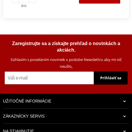
(ks)
Zaregistrujte sa a získajte prehľad o novinkách a
akciách.
Súhlasím s posielaním noviniek v podobe Newslettru aby mi nič
neušlo
.
Prihlásiť sa
UŽITOČNÉ INFORMÁCIE
ZÁKAZNÍCKY SERVIS
NA STIAHNUTIE