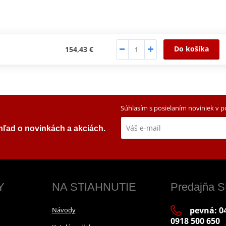
Do košíka
154,43 €
Súhlasím s posielaním noviniek v 
ehľad o novinkách a akciách.
Y
NA STIAHNUTIE
Predajňa
pevná: 04
Návody
0918 500 650