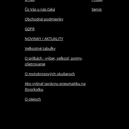
Čo Vás u nás čaká
Servis
Obchodné podmienky
GDPR
NOVINKY / AKTUALITY
Veľkostné tabuľky
O prilbách - výber, veľkosť, pojmy,
ošetrovanie
O motokrosových okuliaroch
Ako vybrať správnu pneumatiku na
štvorkolku
O olejoch