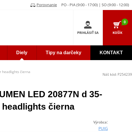
Porovnanie
PO - PIA (9:00 - 17:00) | SO (9:00 - 12:00)
0
PRIHLÁSIŤ SA
KOŠÍK
Diely
Tipy na darčeky
KONTAKT
 headlights čierna
Náš kód:
P254239
LUMEN LED 20877N d 35-
 headlights čierna
:
Výrobca
PUIG