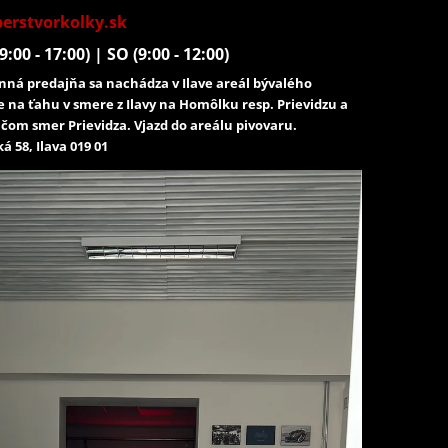
erstvorkolky.sk
9:00 - 17:00) | SO (9:00 - 12:00)
ná predajňa sa nachádza v Ilave areál bývalého
e na ťahu v smere z Ilavy na Homôlku resp. Prievidzu a
čom smer Prievidza. Vjazd do areálu pivovaru.
á 58, Ilava 019 01