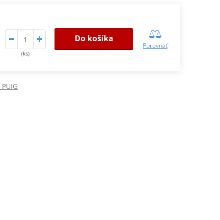
Do košíka
Porovnať
(ks)
 PUIG