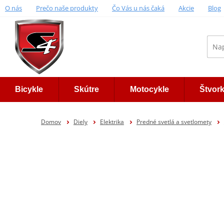
O nás
Prečo naše produkty
Čo Vás u nás čaká
Akcie
Blog
Bicykle
Skútre
Motocykle
Štvor
Domov
Diely
Elektrika
Predné svetlá a svetlomety