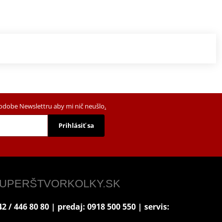
podobe Newslettru aby mi nič neušlo
.
Prihlásiť sa
 SUPERŠTVORKOLKY.SK
2 / 446 80 80 | predaj: 0918 500 550 | servis: