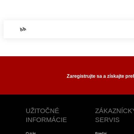
Zaregistrujte sa a získajte pr
UŽITOČNÉ
ZÁKAZNÍCK
INFORMÁCIE
SERVIS
O nás
Predaj