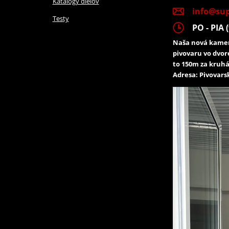
Katalógy dielov
info@sup
Testy
PO - PIA (
Naša nová kamen
pivovaru vo dvor
to 150m za kruhá
Adresa: Pivovarsk