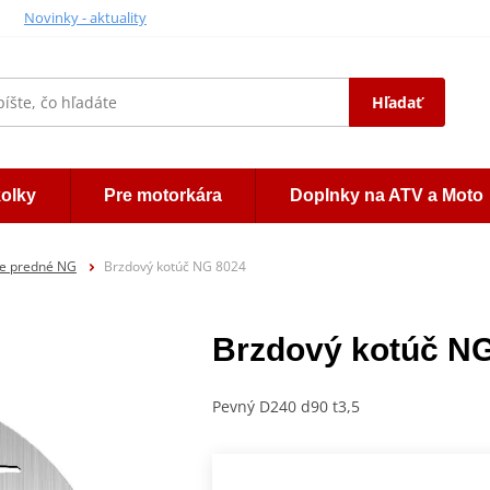
Novinky - aktuality
Hľadať
kolky
Pre motorkára
Doplnky na ATV a Moto
če predné NG
Brzdový kotúč NG 8024
Brzdový kotúč N
Pevný D240 d90 t3,5