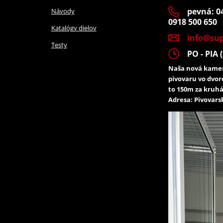
pevná: 04
Návody
0918 500 650
Katalógy dielov
info@sup
Testy
PO - PIA (
Naša nová kamen
pivovaru vo dvor
to 150m za kruhá
Adresa: Pivovarsk