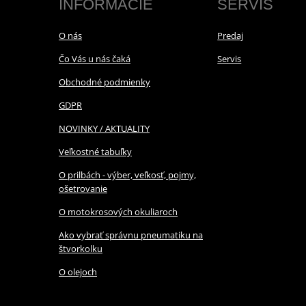
INFORMÁCIE
SERVIS
O nás
Predaj
Čo Vás u nás čaká
Servis
Obchodné podmienky
GDPR
NOVINKY / AKTUALITY
Veľkostné tabuľky
O prilbách - výber, veľkosť, pojmy,
ošetrovanie
O motokrosových okuliaroch
Ako vybrať správnu pneumatiku na
štvorkolku
O olejoch