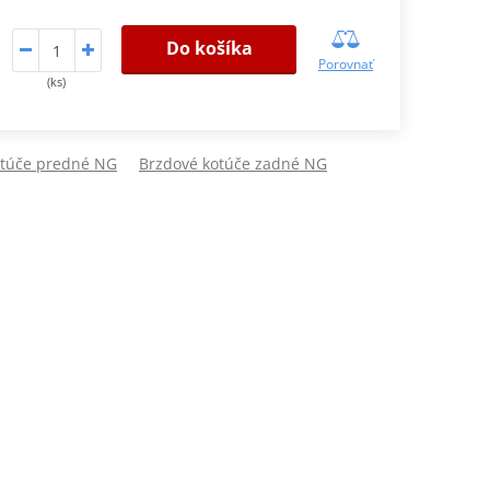
Do košíka
Porovnať
(ks)
otúče predné NG
Brzdové kotúče zadné NG