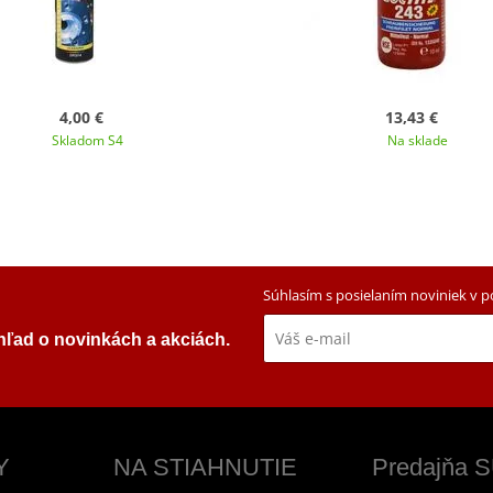
4,00 €
13,43 €
Skladom S4
Na sklade
Súhlasím s posielaním noviniek v 
ehľad o novinkách a akciách.
Y
NA STIAHNUTIE
Predajňa