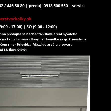
2 / 446 80 80 | predaj: 0918 500 550 | servis:
erstvorkolky.sk
9:00 - 17:00) | SO (9:00 - 12:00)
ná predajňa sa nachádza v Ilave areál bývalého
e na ťahu v smere z Ilavy na Homôlku resp. Prievidzu a
čom smer Prievidza. Vjazd do areálu pivovaru.
á 58, Ilava 019 01