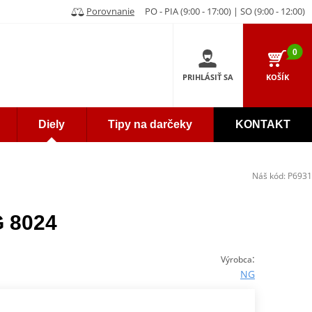
Porovnanie
PO - PIA (9:00 - 17:00) | SO (9:00 - 12:00)
0
PRIHLÁSIŤ SA
KOŠÍK
Diely
Tipy na darčeky
KONTAKT
Náš kód:
P6931
G 8024
:
Výrobca
NG