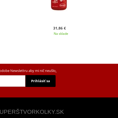
31,86 €
Na sklade
podobe Newslettru aby mi nič neušlo
.
Prihlásiť sa
 SUPERŠTVORKOLKY.SK