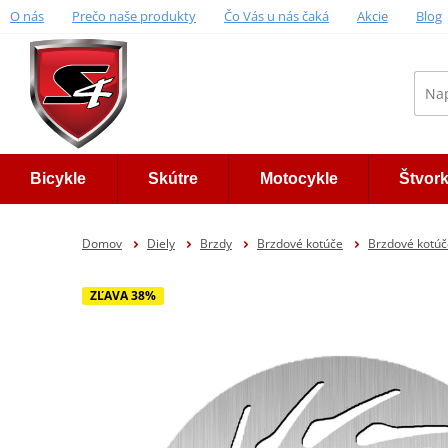
O nás
Prečo naše produkty
Čo Vás u nás čaká
Akcie
Blog
Bicykle
Skútre
Motocykle
Štvor
Domov
Diely
Brzdy
Brzdové kotúče
Brzdové kotú
ZĽAVA 38%