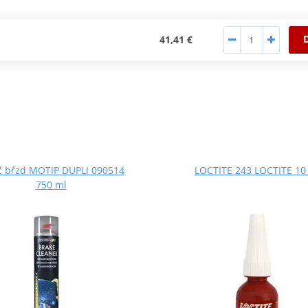
41,41 €
ič bŕzd MOTIP DUPLI 090514
LOCTITE 243 LOCTITE 10
750 ml