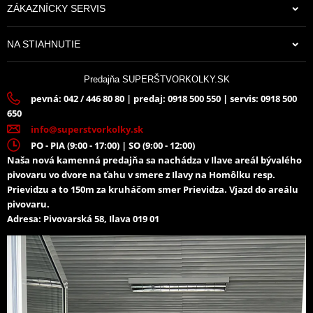
ZÁKAZNÍCKY SERVIS
70,84 €
NA STIAHNUTIE
Na sklade
Predajňa SUPERŠTVORKOLKY.SK
pevná: 042 / 446 80 80 | predaj: 0918 500 550 | servis: 0918 500
650
info@superstvorkolky.sk
PO - PIA (9:00 - 17:00) | SO (9:00 - 12:00)
Naša nová kamenná predajňa sa nachádza v Ilave areál bývalého
pivovaru vo dvore na ťahu v smere z Ilavy na Homôlku resp.
Prievidzu a to 150m za kruháčom smer Prievidza. Vjazd do areálu
pivovaru.
Adresa: Pivovarská 58, Ilava 019 01