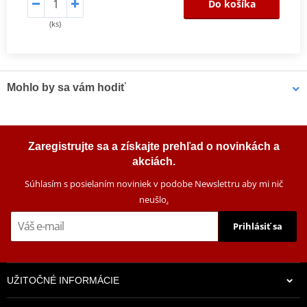
Do košíka
(ks)
Mohlo by sa vám hodiť
Čistič bŕzd MOTIP DUPLI 090514 750 ml (12 pcs)
Zaregistrujte sa a získajte prehľad o novinkách a
akciách.
Súhlasím s posielaním noviniek v podobe Newslettru aby mi nič
neušlo
.
Prihlásiť sa
UŽITOČNÉ INFORMÁCIE