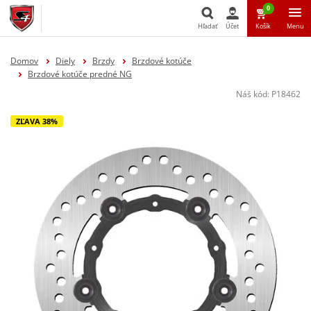
0
Hľadať
Účet
Košík
Menu
Hľadať
Domov
Diely
Brzdy
Brzdové kotúče
Brzdové kotúče predné NG
Náš kód:
P18462
ZĽAVA 38%