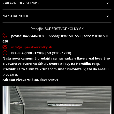
ZÁKAZNÍCKY SERVIS
70,84 €
NA STIAHNUTIE
Na sklade
Predajňa SUPERŠTVORKOLKY.SK
pevná: 042 / 446 80 80 | predaj: 0918 500 550 | servis: 0918 500
650
info@superstvorkolky.sk
PO - PIA (9:00 - 17:00) | SO (9:00 - 12:00)
Naša nová kamenná predajňa sa nachádza v Ilave areál bývalého
pivovaru vo dvore na ťahu v smere z Ilavy na Homôlku resp.
Prievidzu a to 150m za kruháčom smer Prievidza. Vjazd do areálu
pivovaru.
Adresa: Pivovarská 58, Ilava 019 01