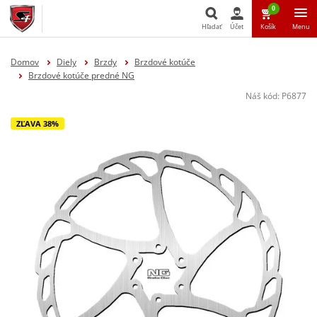
0
Hľadať
Účet
Košík
Menu
Hľadať
Domov
Diely
Brzdy
Brzdové kotúče
Brzdové kotúče predné NG
Náš kód:
P6877
ZĽAVA 38%