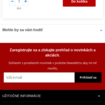
Do košíka
(ks)
Mohlo by sa vám hodiť
Čistič bŕzd MOTIP DUPLI 090514 750 ml (12 pcs)
Zaregistrujte sa a získajte prehľad o novinkách a
akciách.
Súhlasím s posielaním noviniek v podobe Newslettru aby mi nič
neušlo
.
Prihlásiť sa
UŽITOČNÉ INFORMÁCIE