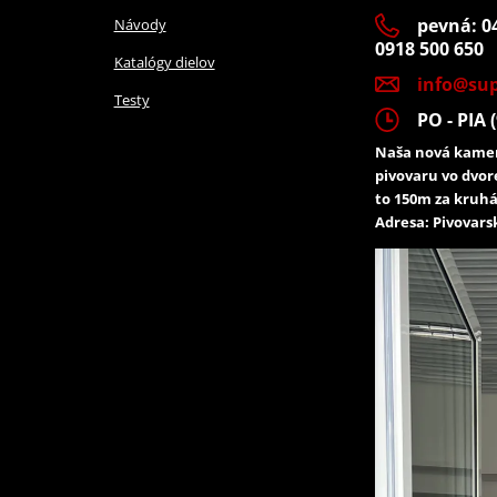
pevná: 04
Návody
0918 500 650
Katalógy dielov
info@sup
Testy
PO - PIA (
Naša nová kamen
pivovaru vo dvor
to 150m za kruhá
Adresa: Pivovarsk