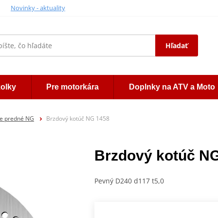
Novinky - aktuality
Hľadať
kolky
Pre motorkára
Doplnky na ATV a Moto
če predné NG
Brzdový kotúč NG 1458
Brzdový kotúč N
Pevný D240 d117 t5,0