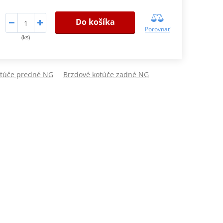
Do košíka
Porovnať
(ks)
otúče predné NG
Brzdové kotúče zadné NG