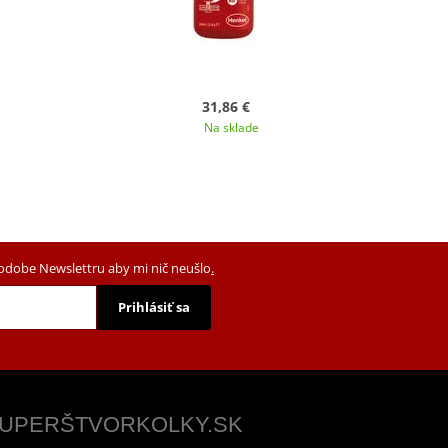
31,86 €
Na sklade
podobe Newslettru aby mi nič neušlo
.
Prihlásiť sa
 SUPERŠTVORKOLKY.SK