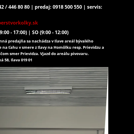
2 / 446 80 80 | predaj: 0918 500 550 | servis:
erstvorkolky.sk
9:00 - 17:00) | SO (9:00 - 12:00)
ná predajňa sa nachádza v Ilave areál bývalého
e na ťahu v smere z Ilavy na Homôlku resp. Prievidzu a
čom smer Prievidza. Vjazd do areálu pivovaru.
á 58, Ilava 019 01