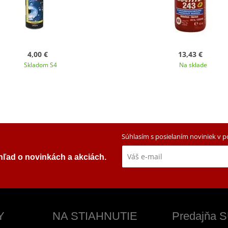
4,00 €
13,43 €
Skladom S4
Na sklade
Súhlasím s posielaním noviniek v 
ehľad o novinkách a akciách.
Y
NA STIAHNUTIE
Predajňa