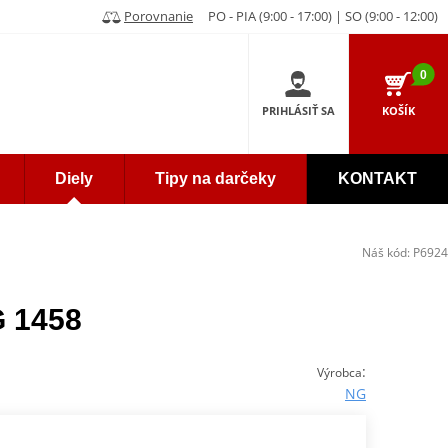
Porovnanie
PO - PIA (9:00 - 17:00) | SO (9:00 - 12:00)
0
PRIHLÁSIŤ SA
KOŠÍK
Diely
Tipy na darčeky
KONTAKT
Náš kód:
P6924
G 1458
:
Výrobca
NG