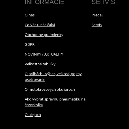
INFORMÁCIE
SERVIS
O nás
Predaj
Čo Vás u nás čaká
Servis
Obchodné podmienky
GDPR
NOVINKY / AKTUALITY
Veľkostné tabuľky
O prilbách - výber, veľkosť, pojmy,
ošetrovanie
O motokrosových okuliaroch
Ako vybrať správnu pneumatiku na
štvorkolku
O olejoch