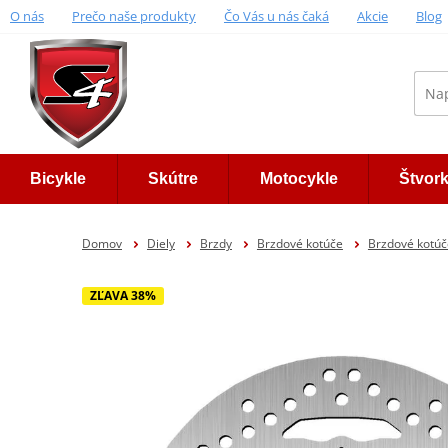
O nás
Prečo naše produkty
Čo Vás u nás čaká
Akcie
Blog
Bicykle
Skútre
Motocykle
Štvor
Domov
Diely
Brzdy
Brzdové kotúče
Brzdové kotú
ZĽAVA 38%