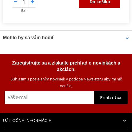
Do košíka
(ks)
Mohlo by sa vám hodiť
Čistič bŕzd MOTIP DUPLI 090514 750 ml (12 pcs)
Zaregistrujte sa a získajte prehľad o novinkách a
akciách.
Súhlasím s posielaním noviniek v podobe Newslettru aby mi nič
neušlo
.
Prihlásiť sa
UŽITOČNÉ INFORMÁCIE