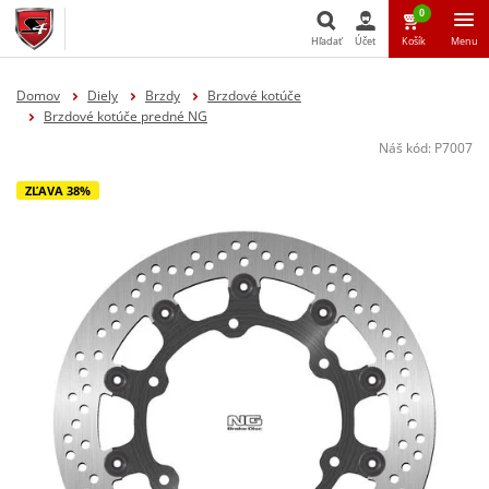
0
Hľadať
Účet
Košík
Menu
Hľadať
Domov
Diely
Brzdy
Brzdové kotúče
Brzdové kotúče predné NG
Náš kód:
P7007
ZĽAVA 38%