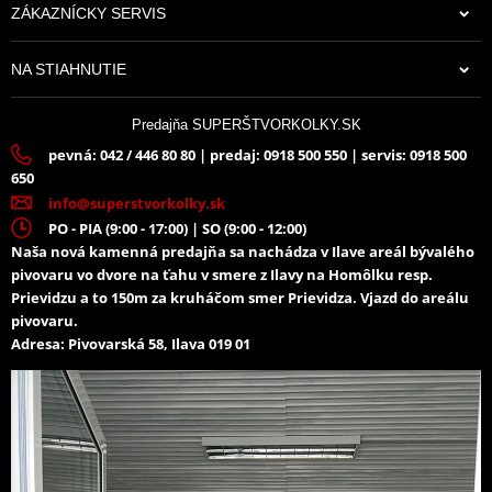
ZÁKAZNÍCKY SERVIS
70,84 €
NA STIAHNUTIE
Na sklade
Predajňa SUPERŠTVORKOLKY.SK
pevná: 042 / 446 80 80 | predaj: 0918 500 550 | servis: 0918 500
650
info@superstvorkolky.sk
PO - PIA (9:00 - 17:00) | SO (9:00 - 12:00)
Naša nová kamenná predajňa sa nachádza v Ilave areál bývalého
pivovaru vo dvore na ťahu v smere z Ilavy na Homôlku resp.
Prievidzu a to 150m za kruháčom smer Prievidza. Vjazd do areálu
pivovaru.
Adresa: Pivovarská 58, Ilava 019 01