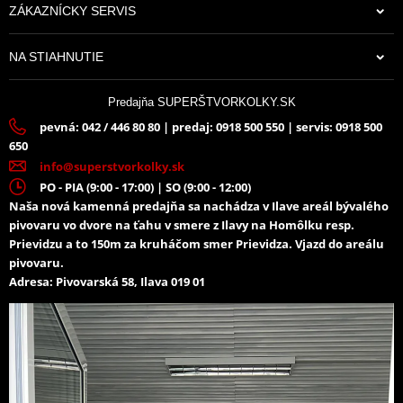
ZÁKAZNÍCKY SERVIS
70,84 €
NA STIAHNUTIE
Na sklade
Predajňa SUPERŠTVORKOLKY.SK
pevná: 042 / 446 80 80 | predaj: 0918 500 550 | servis: 0918 500
650
info@superstvorkolky.sk
PO - PIA (9:00 - 17:00) | SO (9:00 - 12:00)
Naša nová kamenná predajňa sa nachádza v Ilave areál bývalého
pivovaru vo dvore na ťahu v smere z Ilavy na Homôlku resp.
Prievidzu a to 150m za kruháčom smer Prievidza. Vjazd do areálu
pivovaru.
Adresa: Pivovarská 58, Ilava 019 01