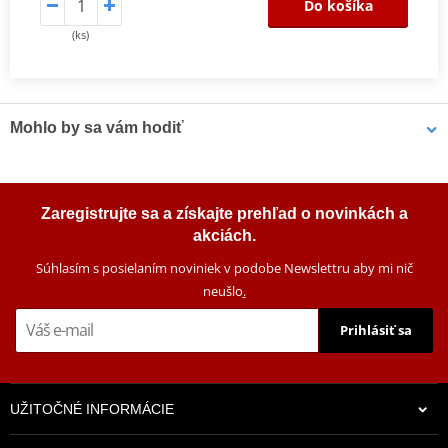
Do košíka
(ks)
Mohlo by sa vám hodiť
Čistič bŕzd MOTIP DUPLI 090514 750 ml (12 pcs)
Zaregistrujte sa a získajte prehľad o novinkách a
akciách.
Súhlasím s posielaním noviniek v podobe Newslettru aby mi nič
neušlo
.
Prihlásiť sa
UŽITOČNÉ INFORMÁCIE