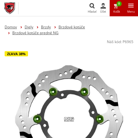
0
Hľadať
Účet
Košík
Menu
Hľadať
Domov
Diely
Brzdy
Brzdové kotúče
Brzdové kotúče predné NG
Náš kód:
P6965
ZĽAVA 38%