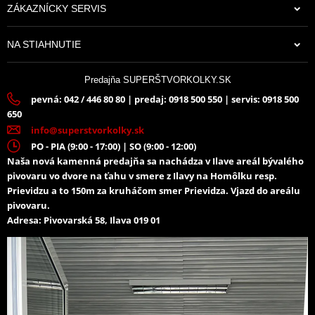
ZÁKAZNÍCKY SERVIS
70,84 €
NA STIAHNUTIE
Na sklade
Predajňa SUPERŠTVORKOLKY.SK
pevná: 042 / 446 80 80 | predaj: 0918 500 550 | servis: 0918 500
650
info@superstvorkolky.sk
PO - PIA (9:00 - 17:00) | SO (9:00 - 12:00)
Naša nová kamenná predajňa sa nachádza v Ilave areál bývalého
pivovaru vo dvore na ťahu v smere z Ilavy na Homôlku resp.
Prievidzu a to 150m za kruháčom smer Prievidza. Vjazd do areálu
pivovaru.
Adresa: Pivovarská 58, Ilava 019 01