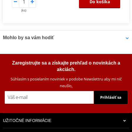
Do košíka
(ks)
Mohlo by sa vám hodiť
Čistič bŕzd MOTIP DUPLI 090514 750 ml (12 pcs)
Zaregistrujte sa a získajte prehľad o novinkách a
akciách.
Súhlasím s posielaním noviniek v podobe Newslettru aby mi nič
neušlo
.
Prihlásiť sa
UŽITOČNÉ INFORMÁCIE