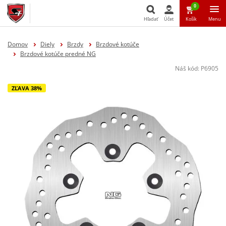
0
Hľadať
Účet
Košík
Menu
Hľadať
Domov
Diely
Brzdy
Brzdové kotúče
Brzdové kotúče predné NG
Náš kód:
P6905
ZĽAVA 38%