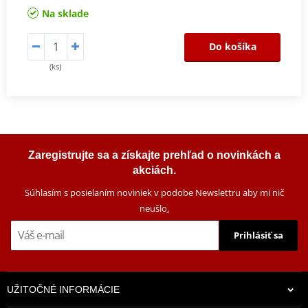
Na sklade
Do košíka
(ks)
Zaregistrujte sa a získajte prehľad o novinkách a
akciách.
Súhlasím s posielaním noviniek v podobe Newslettru aby mi nič
neušlo
.
Prihlásiť sa
UŽITOČNÉ INFORMÁCIE