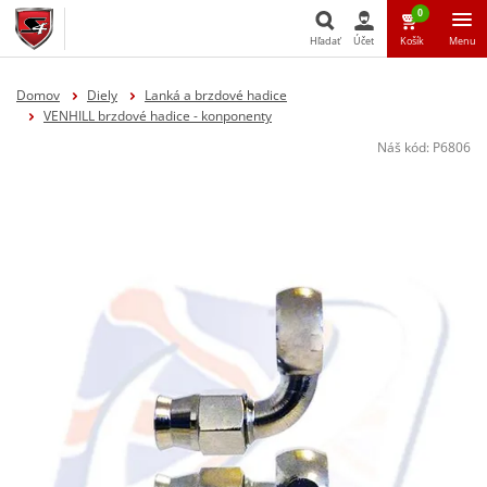
0
Hľadať
Účet
Košík
Menu
Hľadať
Domov
Diely
Lanká a brzdové hadice
VENHILL brzdové hadice - konponenty
Náš kód:
P6806