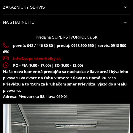
ZÁKAZNÍCKY SERVIS
NA STIAHNUTIE
Predajňa SUPERŠTVORKOLKY.SK
pevná: 042 / 446 80 80 | predaj: 0918 500 550 | servis: 0918 500
650
info@superstvorkolky.sk
PO - PIA (9:00 - 17:00) | SO (9:00 - 12:00)
Naša nová kamenná predajňa sa nachádza v Ilave areál bývalého
pivovaru vo dvore na ťahu v smere z Ilavy na Homôlku resp.
Prievidzu a to 150m za kruháčom smer Prievidza. Vjazd do areálu
pivovaru.
Adresa: Pivovarská 58, Ilava 019 01