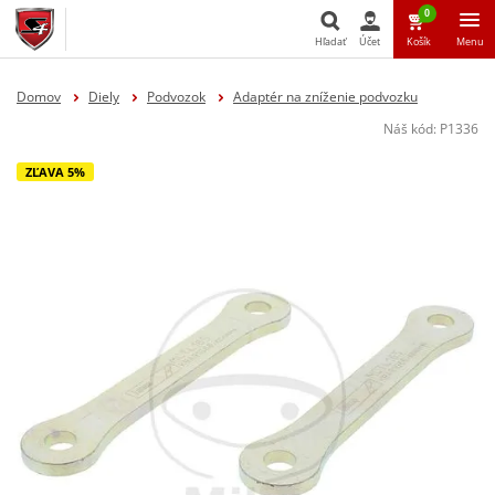
0
Hľadať
Účet
Košík
Menu
Hľadať
Domov
Diely
Podvozok
Adaptér na zníženie podvozku
Náš kód:
P1336
ZĽAVA 5%