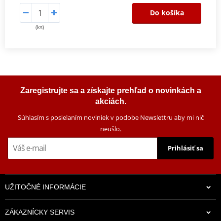
Do košíka
(ks)
Zaregistrujte sa a získajte prehľad o novinkách a
akciách.
Súhlasím s posielaním noviniek v podobe Newslettru aby mi nič
neušlo
.
Prihlásiť sa
UŽITOČNÉ INFORMÁCIE
ZÁKAZNÍCKY SERVIS