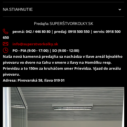
NA STIAHNUTIE
Predajňa SUPERŠTVORKOLKY.SK
pevná: 042 / 446 80 80 | predaj: 0918 500 550 | servis: 0918 500
650
info@superstvorkolky.sk
PO - PIA (9:00 - 17:00) | SO (9:00 - 12:00)
Naša nová kamenná predajňa sa nachádza v Ilave areál bývalého
pivovaru vo dvore na ťahu v smere z Ilavy na Homôlku resp.
Prievidzu a to 150m za kruháčom smer Prievidza. Vjazd do areálu
pivovaru.
Adresa: Pivovarská 58, Ilava 019 01